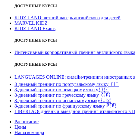
ДОСТУПНЫЕ КУРСЫ
KIDZ LAND: летний лагерь английского для детей
MARVEL KIDZ
KIDZ LAND Exams
ДОСТУПНЫЕ КУРСЫ
Интенсивный корпоративный тренинг английского язы
ДОСТУПНЫЕ КУРСЫ
LANGUAGES ONLINE: онлайн-тренинги иностранных я
8-дневный тренинг по португальскому языку
🇵🇹
8-дневный тренинг по немецкому языку
🇩🇪
8-дневный тренинг по греческому языку
🇬🇷
8-дневный тренинг по испанскому языку
🇪🇸
8-дневный тренинг по французскому языку
🇫🇷
LIBERTA: 8-дневный выездной тренинг итальянского в 
Расписание
Цены
Наша команда