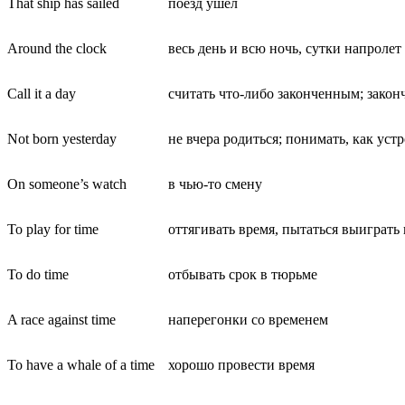
That ship has sailed
поезд ушел
Around the clock
весь день и всю ночь, сутки напролет
Call it a day
считать что-либо законченным; закон
Not born yesterday
не вчера родиться; понимать, как уст
On someone’s watch
в чью-то смену
To play for time
оттягивать время, пытаться выиграть
To do time
отбывать срок в тюрьме
A race against time
наперегонки со временем
To have a whale of a time
хорошо провести время