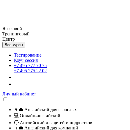
Языковой
Тренинговый
Центр
Все курсы
Тестирование
Коуч-сессия
+7 495 777 70 75
+7 495 275 22 02
Личный кабинет
👩‍💼
Английский для взрослых
💻
Онлайн-английский
🧒
Английский для детей и подростков
👩‍💼
Английский для компаний