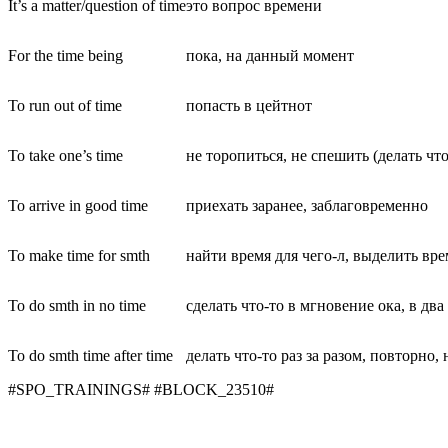
It’s a matter/question of time
это вопрос времени
For the time being
пока, на данный момент
To run out of time
попасть в цейтнот
To take one’s time
не торопиться, не спешить (делать что
To arrive in good time
приехать заранее, заблаговременно
To make time for smth
найти время для чего-л, выделить вре
To do smth in no time
сделать что-то в мгновение ока, в два
To do smth time after time
делать что-то раз за разом, повторно,
#SPO_TRAININGS# #BLOCK_23510#