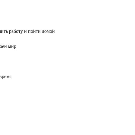
чить работу и пойти домой
роен мир
 время