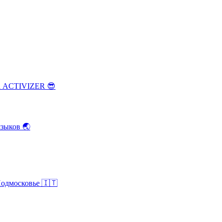
ка ACTIVIZER
😎
зыков
🌏
Подмосковье
🇮🇹