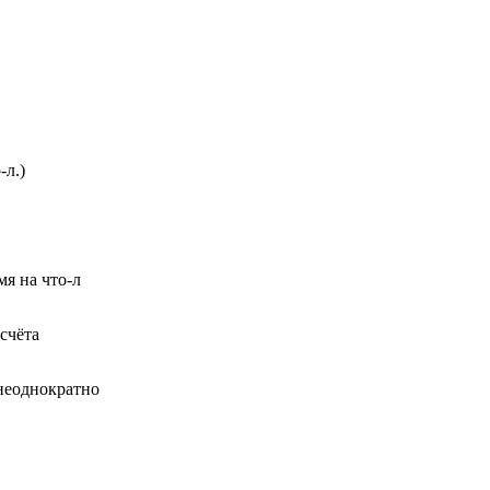
-л.)
мя на что-л
 счёта
 неоднократно