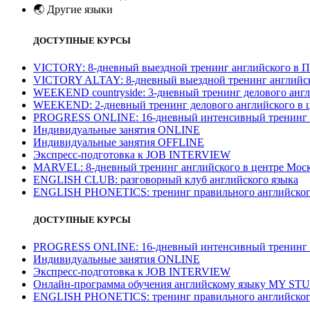
🌏
Другие языки
ДОСТУПНЫЕ КУРСЫ
VICTORY: 8-дневный выездной тренинг английского в П
VICTORY ALTAY: 8-дневный выездной тренинг английск
WEEKEND countryside: 3-дневный тренинг делового англ
WEEKEND: 2-дневный тренинг делового английского в 
PROGRESS ONLINE: 16-дневный интенсивный тренинг а
Индивидуальные занятия ONLINE
Индивидуальные занятия OFFLINE
Экспресс-подготовка к JOB INTERVIEW
МARVEL: 8-дневный тренинг английского в центре Моск
ENGLISH CLUB: разговорный клуб английского языка
ENGLISH PHONETICS: тренинг правильного английског
ДОСТУПНЫЕ КУРСЫ
PROGRESS ONLINE: 16-дневный интенсивный тренинг а
Индивидуальные занятия ONLINE
Экспресс-подготовка к JOB INTERVIEW
Онлайн-программа обучения английскому языку MY ST
ENGLISH PHONETICS: тренинг правильного английског