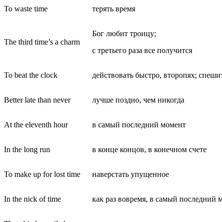
To waste time
терять время
Бог любит троицу;
The third time’s a charm
с третьего раза все получится
To beat the clock
действовать быстро, второпях; спеши
Better late than never
лучше поздно, чем никогда
At the eleventh hour
в самый последний момент
In the long run
в конце концов, в конечном счете
To make up for lost time
наверстать упущенное
In the nick of time
как раз вовремя, в самый последний 