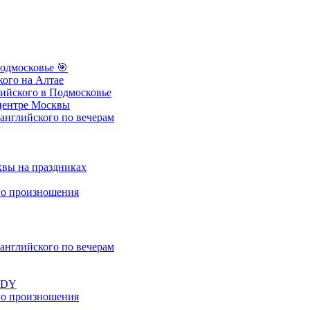
одмосковье
🎯
ого на Алтае
ийского в Подмосковье
центре Москвы
нглийского по вечерам
вы на праздниках
о произношения
нглийского по вечерам
UDY
о произношения