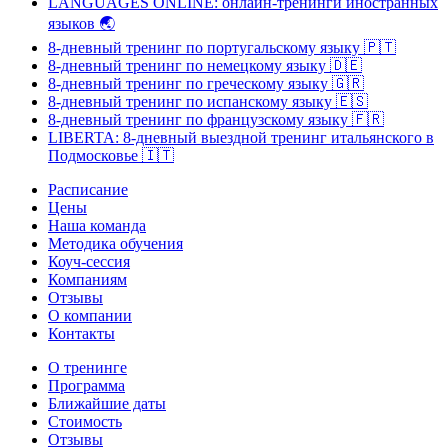
LANGUAGES ONLINE: онлайн-тренинги иностранных
языков
🌏
8-дневный тренинг по португальскому языку
🇵🇹
8-дневный тренинг по немецкому языку
🇩🇪
8-дневный тренинг по греческому языку
🇬🇷
8-дневный тренинг по испанскому языку
🇪🇸
8-дневный тренинг по французскому языку
🇫🇷
LIBERTA: 8-дневный выездной тренинг итальянского в
Подмосковье
🇮🇹
Расписание
Цены
Наша команда
Методика обучения
Коуч-сессия
Компаниям
Отзывы
О компании
Контакты
О тренинге
Программа
Ближайшие даты
Стоимость
Отзывы