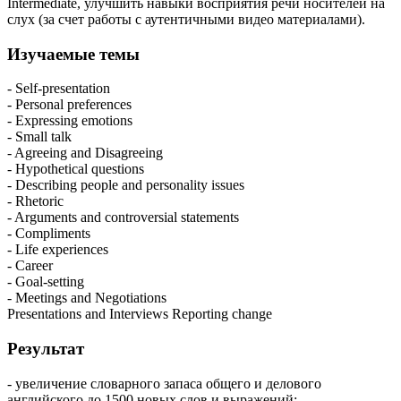
Intermediate, улучшить навыки восприятия речи носителей на
слух (за счет работы с аутентичными видео материалами).
Изучаемые темы
- Self-presentation
- Personal preferences
- Expressing emotions
- Small talk
- Agreeing and Disagreeing
- Hypothetical questions
- Describing people and personality issues
- Rhetoric
- Arguments and controversial statements
- Compliments
- Life experiences
- Career
- Goal-setting
- Meetings and Negotiations
Presentations and Interviews Reporting change
Результат
- увеличение словарного запаса общего и делового
английского до 1500 новых слов и выражений;