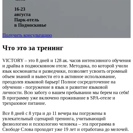
16-23
августа
Парк-отель
в Подмосковье
Получить консультацию
Что это за тренинг
VICTORY – это 8 дней и 128 ак. часов интенсивного обучения
и драйва в подмосковном отеле. Методика, по которой учили
язык космонавты и разведчики, позволяет усвоить огромный
объем знаний и вывести его в активное использование,
преодолев языковой барьер! Полное сосредоточение на
обучении - погружение в язык и развитие языковой
личности. Всю заботу о вашем пребывании мы берем на себя!
В программу уже включено проживание в SPA-отеле и
трехразовое питание.
Все 8 дней с 8 утра и до 11 вечера вы погружены в
увлекательный сценарий тренинга, учитывающий
физиологию и психологию человека – эта программа в
Свободе Слова проходит уже 19 лет и отработана до мелочей.