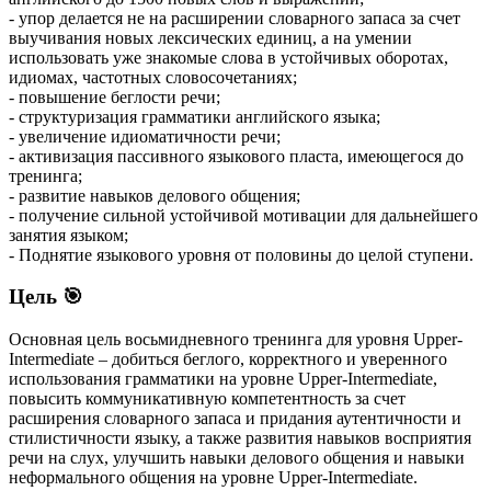
- упор делается не на расширении словарного запаса за счет
выучивания новых лексических единиц, а на умении
использовать уже знакомые слова в устойчивых оборотах,
идиомах, частотных словосочетаниях;
- повышение беглости речи;
- структуризация грамматики английского языка;
- увеличение идиоматичности речи;
- активизация пассивного языкового пласта, имеющегося до
тренинга;
- развитие навыков делового общения;
- получение сильной устойчивой мотивации для дальнейшего
занятия языком;
- Поднятие языкового уровня от половины до целой ступени.
Цель 🎯
Основная цель восьмидневного тренинга для уровня Upper-
Intermediate – добиться беглого, корректного и уверенного
использования грамматики на уровне Upper-Intermediate,
повысить коммуникативную компетентность за счет
расширения словарного запаса и придания аутентичности и
стилистичности языку, а также развития навыков восприятия
речи на слух, улучшить навыки делового общения и навыки
неформального общения на уровне Upper-Intermediate.