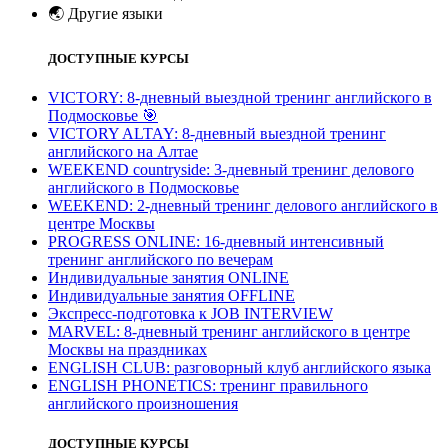
🌏
Другие языки
ДОСТУПНЫЕ КУРСЫ
VICTORY: 8-дневный выездной тренинг английского в
Подмосковье
🎯
VICTORY ALTAY: 8-дневный выездной тренинг
английского на Алтае
WEEKEND countryside: 3-дневный тренинг делового
английского в Подмосковье
WEEKEND: 2-дневный тренинг делового английского в
центре Москвы
PROGRESS ONLINE: 16-дневный интенсивный
тренинг английского по вечерам
Индивидуальные занятия ONLINE
Индивидуальные занятия OFFLINE
Экспресс-подготовка к JOB INTERVIEW
МARVEL: 8-дневный тренинг английского в центре
Москвы на праздниках
ENGLISH CLUB: разговорный клуб английского языка
ENGLISH PHONETICS: тренинг правильного
английского произношения
ДОСТУПНЫЕ КУРСЫ