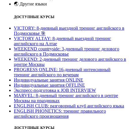
🌏
Другие языки
ДОСТУПНЫЕ КУРСЫ
VICTORY: 8-дневный выездной тренинг английского в
Подмосковье
🎯
VICTORY ALTAY: 8-дневный выездной тренинг
английского на Алтае
WEEKEND countryside: 3-дневный тренинг делового
английского в Подмосковье
WEEKEND: 2-дневный тренинг делового английского в
центре Москвы
PROGRESS ONLINE: 16-дневный интенсивный
тренинг английского по вечерам
Индивидуальные занятия ONLINE
Индивидуальные занятия OFFLINE
Экспресс-подготовка к JOB INTERVIEW
МARVEL: 8-дневный тренинг английского в центре
Москвы на праздниках
ENGLISH CLUB: разговорный клуб английского языка
ENGLISH PHONETICS: тренинг правильного
английского произношения
ДОСТУПНЫЕ КУРСЫ