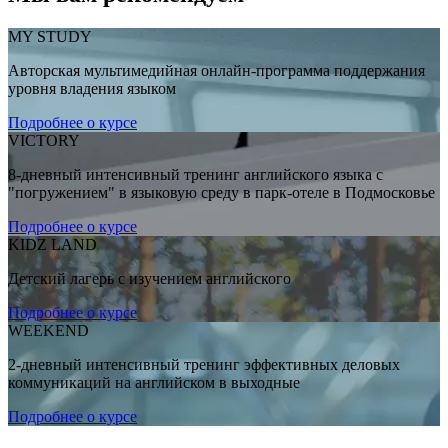
MY STUDY
Авторская мультимедийная онлайн-программа поддержания
уровня владения языком
Подробнее о курсе
VICTORY
8-дневный интенсивный тренинг английского языка с
"погружением" в языковую среду в парк-отеле в Подмосковье
Подробнее о курсе
KIDZ LAND
Детский лагерь с изучением английского
Подробнее о курсе
WEEKEND
2-дневный интенсивный тренинг эффективных деловых
коммуникаций на английском в выходные
Подробнее о курсе