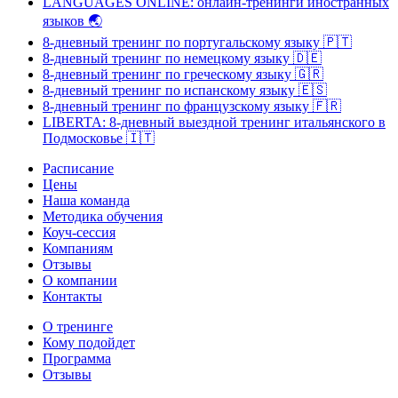
LANGUAGES ONLINE: онлайн-тренинги иностранных
языков
🌏
8-дневный тренинг по португальскому языку
🇵🇹
8-дневный тренинг по немецкому языку
🇩🇪
8-дневный тренинг по греческому языку
🇬🇷
8-дневный тренинг по испанскому языку
🇪🇸
8-дневный тренинг по французскому языку
🇫🇷
LIBERTA: 8-дневный выездной тренинг итальянского в
Подмосковье
🇮🇹
Расписание
Цены
Наша команда
Методика обучения
Коуч-сессия
Компаниям
Отзывы
О компании
Контакты
О тренинге
Кому подойдет
Программа
Отзывы