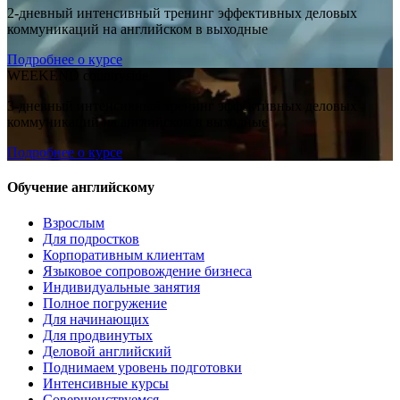
2-дневный интенсивный тренинг эффективных деловых
коммуникаций на английском в выходные
Подробнее о курсе
WEEKEND countryside
3-дневный интенсивный тренинг эффективных деловых
коммуникаций на английском в выходные
Подробнее о курсе
Обучение английскому
Взрослым
Для подростков
Корпоративным клиентам
Языковое сопровождение бизнеса
Индивидуальные занятия
Полное погружение
Для начинающих
Для продвинутых
Деловой английский
Поднимаем уровень подготовки
Интенсивные курсы
Совершенствуемся