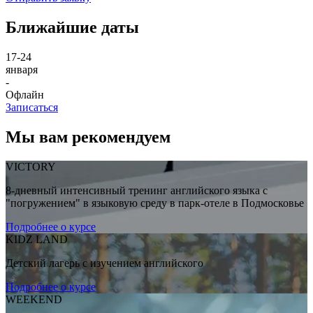
Ближайшие даты
17-24
января
-
Офлайн
Записаться
Мы вам рекомендуем
VICTORY
8-дневный интенсивный тренинг английского языка с
"погружением" в языковую среду в парк-отеле в Подмосковье
Подробнее о курсе
KIDZ LAND
Детский лагерь с изучением английского
Подробнее о курсе
WEEKEND