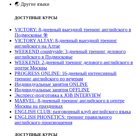
🌏
Другие языки
ДОСТУПНЫЕ КУРСЫ
VICTORY: 8-дневный выездной тренинг английского в
Подмосковье
🎯
VICTORY ALTAY: 8-дневный выездной тренинг
английского на Алтае
WEEKEND countryside: 3-дневный тренинг делового
английского в Подмосковье
WEEKEND: 2-дневный тренинг делового английского в
центре Москвы
PROGRESS ONLINE: 16-дневный интенсивный
тренинг английского по вечерам
Индивидуальные занятия ONLINE
Индивидуальные занятия OFFLINE
Экспресс-подготовка к JOB INTERVIEW
МARVEL: 8-дневный тренинг английского в центре
Москвы на праздниках
ENGLISH CLUB: разговорный клуб английского языка
ENGLISH PHONETICS: тренинг правильного
английского произношения
ДОСТУПНЫЕ КУРСЫ