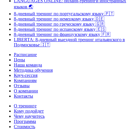
LANGUAGES ONLINE: онлайн-тренинги иностранных
языков
🌏
8-дневный тренинг по португальскому языку
🇵🇹
8-дневный тренинг по немецкому языку
🇩🇪
8-дневный тренинг по греческому языку
🇬🇷
8-дневный тренинг по испанскому языку
🇪🇸
8-дневный тренинг по французскому языку
🇫🇷
LIBERTA: 8-дневный выездной тренинг итальянского в
Подмосковье
🇮🇹
Расписание
Цены
Наша команда
Методика обучения
Коуч-сессия
Компаниям
Отзывы
О компании
Контакты
О тренинге
Кому подойдет
Чему научитесь
Программа
Стоимость