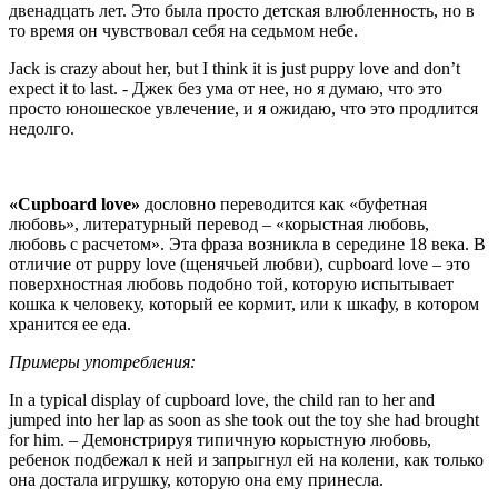
двенадцать лет. Это была просто детская влюбленность, но в
то время он чувствовал себя на седьмом небе.
Jack is crazy about her, but I think it is just puppy love and don’t
expect it to last. - Джек без ума от нее, но я думаю, что это
просто юношеское увлечение, и я ожидаю, что это продлится
недолго.
«Cupboard love»
дословно переводится как «буфетная
любовь», литературный перевод – «корыстная любовь,
любовь с расчетом». Эта фраза возникла в середине 18 века. В
отличие от puppy love (щенячьей любви), cupboard love – это
поверхностная любовь подобно той, которую испытывает
кошка к человеку, который ее кормит, или к шкафу, в котором
хранится ее еда.
Примеры употребления:
In a typical display of cupboard love, the child ran to her and
jumped into her lap as soon as she took out the toy she had brought
for him. – Демонстрируя типичную корыстную любовь,
ребенок подбежал к ней и запрыгнул ей на колени, как только
она достала игрушку, которую она ему принесла.