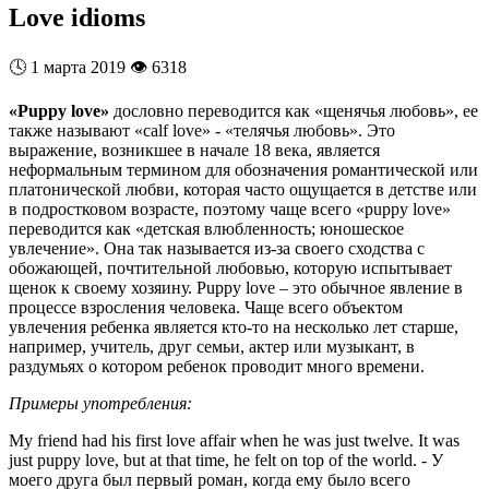
Love idioms
🕓
1 марта 2019
👁️
6318
«Puppy love»
дословно переводится как «щенячья любовь», ее
также называют «calf love» - «телячья любовь». Это
выражение, возникшее в начале 18 века, является
неформальным термином для обозначения романтической или
платонической любви, которая часто ощущается в детстве или
в подростковом возрасте, поэтому чаще всего «puppy love»
переводится как «детская влюбленность; юношеское
увлечение». Она так называется из-за своего сходства с
обожающей, почтительной любовью, которую испытывает
щенок к своему хозяину. Puppy love – это обычное явление в
процессе взросления человека. Чаще всего объектом
увлечения ребенка является кто-то на несколько лет старше,
например, учитель, друг семьи, актер или музыкант, в
раздумьях о котором ребенок проводит много времени.
Примеры употребления:
My friend had his first love affair when he was just twelve. It was
just puppy love, but at that time, he felt on top of the world. - У
моего друга был первый роман, когда ему было всего