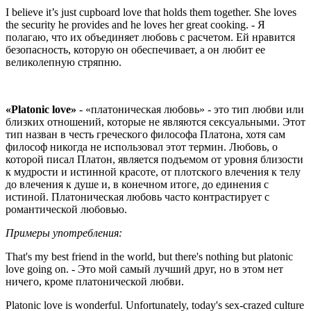
I believe it’s just cupboard love that holds them together. She loves
the security he provides and he loves her great cooking. - Я
полагаю, что их объединяет любовь с расчетом. Ей нравится
безопасность, которую он обеспечивает, а он любит ее
великолепную стряпню.
«Platonic love»
- «платоническая любовь» - это тип любви или
близких отношений, которые не являются сексуальными. Этот
тип назван в честь греческого философа Платона, хотя сам
философ никогда не использовал этот термин. Любовь, о
которой писал Платон, является подъемом от уровня близости
к мудрости и истинной красоте, от плотского влечения к телу
до влечения к душе и, в конечном итоге, до единения с
истиной. Платоническая любовь часто контрастирует с
романтической любовью.
Примеры употребления:
That's my best friend in the world, but there's nothing but platonic
love going on. - Это мой самый лучший друг, но в этом нет
ничего, кроме платонической любви.
Platonic love is wonderful. Unfortunately, today's sex-crazed culture