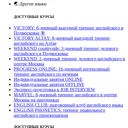
🌏
Другие языки
ДОСТУПНЫЕ КУРСЫ
VICTORY: 8-дневный выездной тренинг английского в
Подмосковье
🎯
VICTORY ALTAY: 8-дневный выездной тренинг
английского на Алтае
WEEKEND countryside: 3-дневный тренинг делового
английского в Подмосковье
WEEKEND: 2-дневный тренинг делового английского в
центре Москвы
PROGRESS ONLINE: 16-дневный интенсивный
тренинг английского по вечерам
Индивидуальные занятия ONLINE
Индивидуальные занятия OFFLINE
Экспресс-подготовка к JOB INTERVIEW
МARVEL: 8-дневный тренинг английского в центре
Москвы на праздниках
ENGLISH CLUB: разговорный клуб английского языка
ENGLISH PHONETICS: тренинг правильного
английского произношения
ДОСТУПНЫЕ КУРСЫ