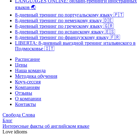
LANGUAGES ONLINE: онлайн-тренинги иностранных
языков
🌏
8-дневный тренинг по португальскому языку
🇵🇹
8-дневный тренинг по немецкому языку
🇩🇪
8-дневный тренинг по греческому языку
🇬🇷
8-дневный тренинг по испанскому языку
🇪🇸
8-дневный тренинг по французскому языку
🇫🇷
LIBERTA: 8-дневный выездной тренинг итальянского в
Подмосковье
🇮🇹
Расписание
Цены
Наша команда
Методика обучения
Коуч-сессия
Компаниям
Отзывы
О компании
Контакты
Свобода Слова
Блог
Интересные факты об английском языке
Love idioms