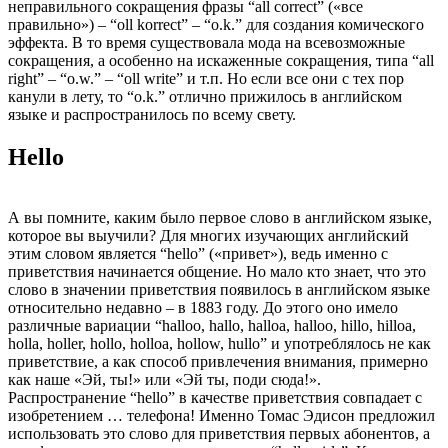
неправильного сокращения фразы “all correct” («все
правильно») – “oll korrect” – “o.k.” для создания комического
эффекта. В то время существовала мода на всевозможные
сокращения, а особенно на искаженные сокращения, типа “all
right” – “o.w.” – “oll write” и т.п. Но если все они с тех пор
канули в лету, то “o.k.” отлично прижилось в английском
языке и распространилось по всему свету.
Hello
А вы помните, каким было первое слово в английском языке,
которое вы выучили? Для многих изучающих английский
этим словом является “hello” («привет»), ведь именно с
приветствия начинается общение. Но мало кто знает, что это
слово в значении приветствия появилось в английском языке
относительно недавно – в 1883 году. До этого оно имело
различные вариации “halloo, hallo, halloa, halloo, hillo, hilloa,
holla, holler, hollo, holloa, hollow, hullo” и употреблялось не как
приветствие, а как способ привлечения внимания, примерно
как наше «Эй, ты!» или «Эй ты, поди сюда!».
Распространение “hello” в качестве приветствия совпадает с
изобретением … телефона! Именно Томас Эдисон предложил
использовать это слово для приветствия первых абонентов, а