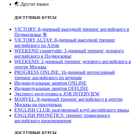
🌏
Другие языки
ДОСТУПНЫЕ КУРСЫ
VICTORY: 8-дневный выездной тренинг английского в
Подмосковье
🎯
VICTORY ALTAY: 8-дневный выездной тренинг
английского на Алтае
WEEKEND countryside: 3-дневный тренинг делового
английского в Подмосковье
WEEKEND: 2-дневный тренинг делового английского в
центре Москвы
PROGRESS ONLINE: 16-дневный интенсивный
тренинг английского по вечерам
Индивидуальные занятия ONLINE
Индивидуальные занятия OFFLINE
Экспресс-подготовка к JOB INTERVIEW
МARVEL: 8-дневный тренинг английского в центре
Москвы на праздниках
ENGLISH CLUB: разговорный клуб английского языка
ENGLISH PHONETICS: тренинг правильного
английского произношения
ДОСТУПНЫЕ КУРСЫ