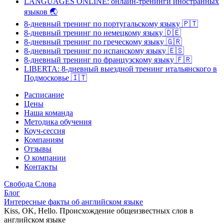
LANGUAGES ONLINE: онлайн-тренинги иностранных
языков
🌏
8-дневный тренинг по португальскому языку
🇵🇹
8-дневный тренинг по немецкому языку
🇩🇪
8-дневный тренинг по греческому языку
🇬🇷
8-дневный тренинг по испанскому языку
🇪🇸
8-дневный тренинг по французскому языку
🇫🇷
LIBERTA: 8-дневный выездной тренинг итальянского в
Подмосковье
🇮🇹
Расписание
Цены
Наша команда
Методика обучения
Коуч-сессия
Компаниям
Отзывы
О компании
Контакты
Свобода Слова
Блог
Интересные факты об английском языке
Kiss, OK, Hello. Происхождение общеизвестных слов в
английском языке