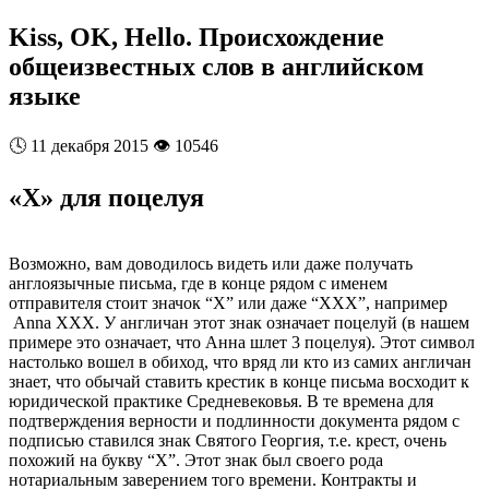
Kiss, OK, Hello. Происхождение
общеизвестных слов в английском
языке
🕓
11 декабря 2015
👁️
10546
«Х» для поцелуя
Возможно, вам доводилось видеть или даже получать
англоязычные письма, где в конце рядом с именем
отправителя стоит значок “X” или даже “XXX”, например
Anna XXX. У англичан этот знак означает поцелуй (в нашем
примере это означает, что Анна шлет 3 поцелуя). Этот символ
настолько вошел в обиход, что вряд ли кто из самих англичан
знает, что обычай ставить крестик в конце письма восходит к
юридической практике Средневековья. В те времена для
подтверждения верности и подлинности документа рядом с
подписью ставился знак Святого Георгия, т.е. крест, очень
похожий на букву “X”. Этот знак был своего рода
нотариальным заверением того времени. Контракты и