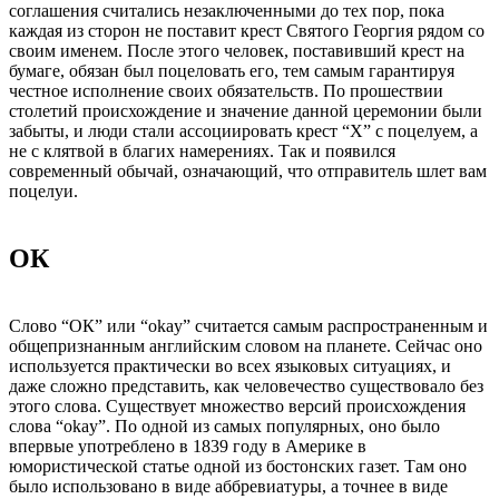
соглашения считались незаключенными до тех пор, пока
каждая из сторон не поставит крест Святого Георгия рядом со
своим именем. После этого человек, поставивший крест на
бумаге, обязан был поцеловать его, тем самым гарантируя
честное исполнение своих обязательств. По прошествии
столетий происхождение и значение данной церемонии были
забыты, и люди стали ассоциировать крест “X” с поцелуем, а
не с клятвой в благих намерениях. Так и появился
современный обычай, означающий, что отправитель шлет вам
поцелуи.
ОК
Слово “ОК” или “okay” считается самым распространенным и
общепризнанным английским словом на планете. Сейчас оно
используется практически во всех языковых ситуациях, и
даже сложно представить, как человечество существовало без
этого слова. Существует множество версий происхождения
слова “okay”. По одной из самых популярных, оно было
впервые употреблено в 1839 году в Америке в
юмористической статье одной из бостонских газет. Там оно
было использовано в виде аббревиатуры, а точнее в виде