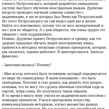
ученого Петрусинского, который разработал уникальную
систему быстрого обучения иностранным языкам. Дудченко
когда-то проводил научный семинар совместно с
академиками, в числе которых был Вячеслав Петрусинский.
Но этого Петрусинского он сам видел один раз в жизни.
Найти его невозможно, потому что он весь засекреченный и
ни с кем не общается. А с кем общается, тем очень трудно это
общение с ним поддерживать.
Помню, Дудченко привел Петрусинского в пример, как тот
здорово придумал обучать людей иностранному языку,
привнеся в методику несколько спорных принципов, которые,
как оказалось, хорошо работают. Я заинтересовался. Записал
фамилию.
- Заинтересовались? Почему?
- Мне всегда хотелось быть человеком, который передвигается
по миру без переводчика. В моем понимании - это быть
свободным. Поэтому я стал думать, как решить этот вопрос,
понимая, что не могу это сделать обычным способом сидя за
партой, зубря слова. Не получалось таким образом.
В то время я много чему учился не академическим способом с
помощью тренингов. Учился ораторскому искусству,
коммуникативным методикам, изучал множество разных
практических навыков. Ну я и подумал, что английский язык