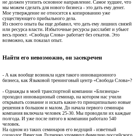
не должен утопить основное направление. Самое худшее, что
мы можем сделать для нового бизнеса - это дать ему денег.
Мое утверждение не относится к копированию уже
существующего прибыльного дела.
Из своего опыта бы еще добавил, что дать ему лишних связей
или ресурса власти. Избыточные ресурсы расслабят и убьют
весь проект. «Свобода Слова» работает без откатов. Это
возможно, как показал опыт.
Найти его невозможно, он засекречен
- А как вообще возникла идея такого инновационного
бизнеса, как Языковой тренинговый центр «Свобода Слова»?
- Однажды в моей транспортной компании «Близнецы»
проходил инновационый семинар, на котором нас учили
открывать сознание и искать какие-то принципиально новые
решения в большом и малом. До начала первого семинара
компания включала человек 25-30. Мы проводили их каждые
полгода. И уже после пятого в компании работало 540
человек.
На одном из таких семинаров его ведущий - изветный
социолог Вячеслав Дудченко упомянул фамилию российского