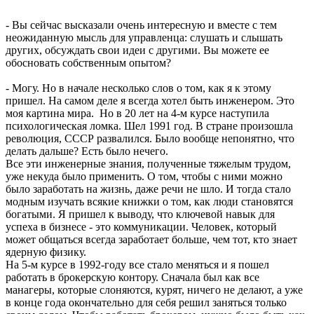
- Вы сейчас высказали очень интересную и вместе с тем
неожиданную мысль для управленца: слушать и слышать
других, обсуждать свои идеи с другими. Вы можете ее
обосновать собственным опытом?
- Могу. Но в начале несколько слов о том, как я к этому
пришел. На самом деле я всегда хотел быть инженером. Это
моя картина мира. Но в 20 лет на 4-м курсе наступила
психологическая ломка. Шел 1991 год. В стране произошла
революция, СССР развалился. Было вообще непонятно, что
делать дальше? Есть было нечего.
Все эти инженерные знания, полученные тяжелым трудом,
уже некуда было применить. О том, чтобы с ними можно
было заработать на жизнь, даже речи не шло. И тогда стало
модным изучать всякие книжки о том, как люди становятся
богатыми. Я пришел к выводу, что ключевой навык для
успеха в бизнесе - это коммуникации. Человек, который
может общаться всегда заработает больше, чем тот, кто знает
ядерную физику.
На 5-м курсе в 1992-году все стало меняться и я пошел
работать в брокерскую контору. Сначала был как все
манагеры, которые слоняются, курят, ничего не делают, а уже
в конце года окончательно для себя решил заняться только