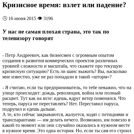
Кризисное время: взлет или падение?
🕓
16 июня 2015
👁️
3196
У нас не самая плохая страна, это так по
телевизору говорят
- Петр Андреевич, как бизнесмен с огромным опытом
создания и развития коммерческих проектов различных
уровней сложности и масштаба, что скажете про текущую
кризисную ситуацию? Есть ли шанс выжить? Вы, насколько
мне известно, уже не раз попадали в такой «шторм»?
- Я считаю, если ты предприниматель, то тебе неважно, что на
улице происходит: дождь, революция, война или полный
расцвет. Тут как на яхте: идешь, вдруг ветер поменялся. Что
теперь, паруса не переставлять? Нет. Переставил паруса,
подрулил и едешь дальше.
А те, кто сейчас закрываются, жалуется, ходят с петициями и
транспарантами — им делать нечего. Возможно, им повезло в
какой-то момент или они случайно оказались в нужном месте
в нужное время. Это одна история. Но, если ты сам его строил