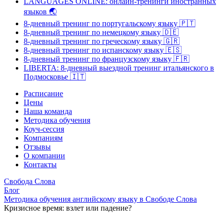
LANGUAGES ONLINE: онлайн-тренинги иностранных
языков
🌏
8-дневный тренинг по португальскому языку
🇵🇹
8-дневный тренинг по немецкому языку
🇩🇪
8-дневный тренинг по греческому языку
🇬🇷
8-дневный тренинг по испанскому языку
🇪🇸
8-дневный тренинг по французскому языку
🇫🇷
LIBERTA: 8-дневный выездной тренинг итальянского в
Подмосковье
🇮🇹
Расписание
Цены
Наша команда
Методика обучения
Коуч-сессия
Компаниям
Отзывы
О компании
Контакты
Свобода Слова
Блог
Методика обучения английскому языку в Свободе Слова
Кризисное время: взлет или падение?