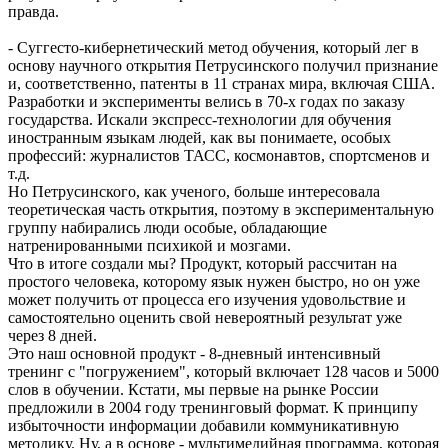
правда.
- Суггесто-кибернетический метод обучения, который лег в
основу научного открытия Петрусинского получил признание
и, соответственно, патенты в 11 странах мира, включая США.
Разработки и эксперименты велись в 70-х годах по заказу
государства. Искали экспресс-технологии для обучения
иностранным языкам людей, как вы понимаете, особых
профессий: журналистов ТАСС, космонавтов, спортсменов и
т.д.
Но Петрусинского, как ученого, больше интересовала
теоретическая часть открытия, поэтому в экспериментальную
группу набирались люди особые, обладающие
натренированными психикой и мозгами.
Что в итоге создали мы? Продукт, который рассчитан на
простого человека, которому язык нужен быстро, но он уже
может получить от процесса его изучения удовольствие и
самостоятельно оценить свой невероятный результат уже
через 8 дней.
Это наш основной продукт - 8-дневный интенсивный
тренинг с "погружением", который включает 128 часов и 5000
слов в обучении. Кстати, мы первые на рынке России
предложили в 2004 году тренинговый формат. К принципу
избыточности информации добавили коммуникативную
методику. Ну, а в основе - мультимедийная программа, которая