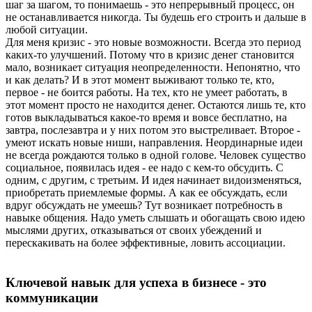
шаг за шагом, то понимаешь - это непрерывный процесс, он
не останавливается никогда. Ты будешь его строить и дальше в
любой ситуации.
Для меня кризис - это новые возможности. Всегда это период
каких-то улучшений. Потому что в кризис денег становится
мало, возникает ситуация неопределенности. Непонятно, что
и как делать? И в этот момент выживают только те, кто,
первое - не боится работы. На тех, кто не умеет работать, в
этот момент просто не находится денег. Остаются лишь те, кто
готов выкладываться какое-то время и вовсе бесплатно, на
завтра, послезавтра и у них потом это выстреливает. Второе -
умеют искать новые ниши, направления. Неординарные идеи
не всегда рождаются только в одной голове. Человек существо
социальное, появилась идея - ее надо с кем-то обсудить. С
одним, с другим, с третьим. И идея начинает видоизменяться,
приобретать приемлемые формы. А как ее обсуждать, если
вдруг обсуждать не умеешь? Тут возникает потребность в
навыке общения. Надо уметь слышать и обогащать свою идею
мыслями других, отказываться от своих убеждений и
перескакивать на более эффективные, ловить ассоциации.
Ключевой навык для успеха в бизнесе - это
коммуникации