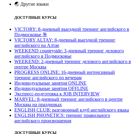
🌏
Другие языки
ДОСТУПНЫЕ КУРСЫ
VICTORY: 8-дневный выездной тренинг английского в
Подмосковье
🎯
VICTORY ALTAY: 8-дневный выездной тренинг
английского на Алтае
WEEKEND countryside: 3-дневный тренинг делового
английского в Подмосковье
WEEKEND: 2-дневный тренинг делового английского в
центре Москвы
PROGRESS ONLINE: 16-дневный интенсивный
тренинг английского по вечерам
Индивидуальные занятия ONLINE
Индивидуальные занятия OFFLINE
Экспресс-подготовка к JOB INTERVIEW
МARVEL: 8-дневный тренинг английского в центре
Москвы на праздниках
ENGLISH CLUB: разговорный клуб английского языка
ENGLISH PHONETICS: тренинг правильного
английского произношения
ДОСТУПНЫЕ КУРСЫ