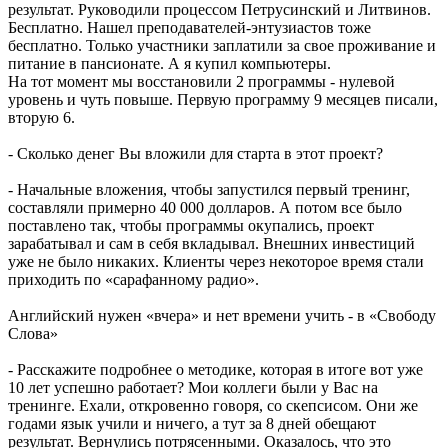
результат. Руководили процессом Петрусинский и Литвинов.
Бесплатно. Нашел преподавателей-энтузиастов тоже
бесплатно. Только участники заплатили за свое проживание и
питание в пансионате. А я купил компьютеры.
На тот момент мы восстановили 2 программы - нулевой
уровень и чуть повыше. Первую программу 9 месяцев писали,
вторую 6.
- Сколько денег Вы вложили для старта в этот проект?
- Начальные вложения, чтобы запустился первый тренинг,
составляли примерно 40 000 долларов. А потом все было
поставлено так, чтобы программы окупались, проект
зарабатывал и сам в себя вкладывал. Внешних инвестиций
уже не было никаких. Клиенты через некоторое время стали
приходить по «сарафанному радио».
Английский нужен «вчера» и нет времени учить - в «Свободу
Слова»
- Расскажите подробнее о методике, которая в итоге вот уже
10 лет успешно работает? Мои коллеги были у Вас на
тренинге. Ехали, откровенно говоря, со скепсисом. Они же
годами язык учили и ничего, а тут за 8 дней обещают
результат. Вернулись потрясенными. Оказалось, что это