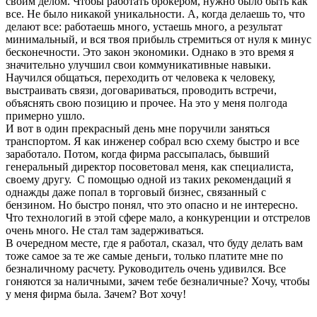
своим делом. Чтобы работать брокером, нужно было быть как
все. Не было никакой уникальности. А, когда делаешь то, что
делают все: работаешь много, устаешь много, а результат
минимальный, и вся твоя прибыль стремиться от нуля к минус
бесконечности. Это закон экономики. Однако в это время я
значительно улучшил свои коммуникативные навыки.
Научился общаться, переходить от человека к человеку,
выстраивать связи, договариваться, проводить встречи,
объяснять свою позицию и прочее. На это у меня полгода
примерно ушло.
И вот в один прекрасный день мне поручили заняться
транспортом. Я как инженер собрал всю схему быстро и все
заработало. Потом, когда фирма рассыпалась, бывший
генеральный директор посоветовал меня, как специалиста,
своему другу. С помощью одной из таких рекомендаций я
однажды даже попал в торговый бизнес, связанный с
бензином. Но быстро понял, что это опасно и не интересно.
Что технологий в этой сфере мало, а конкуренции и отстрелов
очень много. Не стал там задерживаться.
В очередном месте, где я работал, сказал, что буду делать вам
тоже самое за те же самые деньги, только платите мне по
безналичному расчету. Руководитель очень удивился. Все
гоняются за наличными, зачем тебе безналичные? Хочу, чтобы
у меня фирма была. Зачем? Вот хочу!