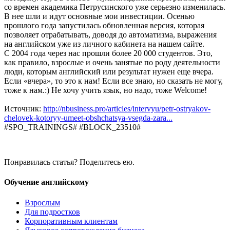
со времен академика Петрусинского уже серьезно изменилась.
В нее шли и идут основные мои инвестиции. Осенью
прошлого года запустилась обновленная версия, которая
позволяет отрабатывать, доводя до автоматизма, выражения
на английском уже из личного кабинета на нашем сайте.
С 2004 года через нас прошли более 20 000 студентов. Это,
как правило, взрослые и очень занятые по роду деятельности
люди, которым английский или результат нужен еще вчера.
Если «вчера», то это к нам! Если все знаю, но сказать не могу,
тоже к нам.:) Не хочу учить язык, но надо, тоже Welcome!
Источник:
http://nbusiness.pro/articles/intervyu/petr-ostryakov-
chelovek-kotoryy-umeet-obshchatsya-vsegda-zara...
#SPO_TRAININGS# #BLOCK_23510#
Понравилась статья? Поделитесь ею.
Обучение английскому
Взрослым
Для подростков
Корпоративным клиентам