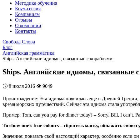
Методика обучения
Коуч-сессия
Компаниям
Отзывы
О компании
Контакты
Свобода Слова
Блог
Английская грамматика
Ships. Английские идиомы, связанные с кораблями.
Ships. Английские идиомы, связанные с
🕓
8 июля 2016
👁️
9049
Происхождение: Эта идиома появилась еще в Древней Греции, и
время морских путешествий. Сейчас эта идиома стала употребл
Пример: Tom, can you pay for dinner today? – Sorry, Bill, I can’t. P
To show one’s true colours – сбросить маску, обнажить свою с
Значение: показать свой настоящий характер, особенно если о