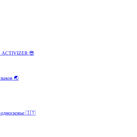
ка ACTIVIZER
😎
зыков
🌏
Подмосковье
🇮🇹