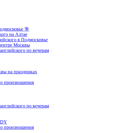
одмосковье
🎯
ого на Алтае
ийского в Подмосковье
центре Москвы
нглийского по вечерам
вы на праздниках
о произношения
нглийского по вечерам
UDY
о произношения