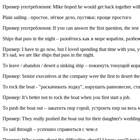
Пример употребления: Mike hoped he would get back together with his 
Plain sailing - простое, лёгкое дело, пустяки; проще простого
Пример употребления: If you can answer the first question, the rest of
Ships that pass in the night – разойтись как в море корабли, раз
Пример: I have to go now, but I loved spending that time with you, yo
It’s sad, we are like ships that pass in the night.
To leave / abandon / desert a sinking ship – покинуть тонущий кор
Пример: Senior executives at the company were the first to desert the
To rock the boat - "раскачивать лодку", нарушать равновесие, с
Пример: It’s better not to rock the boat when you first start a job.
To push the boat out – закатить пир горой, устроить пир на весь 
Пример: They really pushed the boat out for their daughter's wedding
To sail through – успешно справиться с чем-л
Пример: Why worry about the difficulties ahead? I know you'll just s