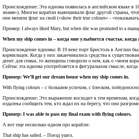
Происхождение: Эта идиома появилась в английском языке в 18 
знамя»). Многие корабли вывешивали флаг другой страны, чтоб
они меняли флаг на свой («show their true colours» - «показыва
Пример: I always liked Mary, but when she was promoted to a manageri
When my ship comes in – когда мне улыбнется счастье, когда
Происхождение идиомы: В 19 веке порт Бристоль в Англии бы
кормильцев. Когда у них заканчивались средства к существова
денег для семьи, то женщины говорили о нем, как о «моем кора
Сейчас эта идиома употребляется в фигуральном смысле, когда 
Пример: We’ll get our dream house when my ship comes in.
With flying colours – с большим успехом, с блеском, победонос
Происхождение: Это выражение восходит к тем временам, когд
издалека сообщить тем, кто ждал их на берегу, что они разгром
Пример: I was able to pass my final exam with flying colours.
А вот еще несколько идиом про корабли:
That ship has sailed. – Поезд ушел.