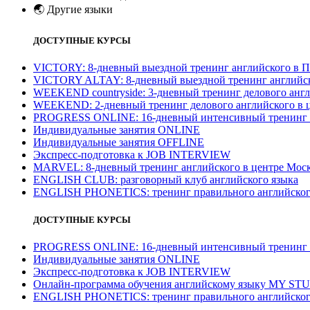
🌏
Другие языки
ДОСТУПНЫЕ КУРСЫ
VICTORY: 8-дневный выездной тренинг английского в П
VICTORY ALTAY: 8-дневный выездной тренинг английск
WEEKEND countryside: 3-дневный тренинг делового англ
WEEKEND: 2-дневный тренинг делового английского в 
PROGRESS ONLINE: 16-дневный интенсивный тренинг а
Индивидуальные занятия ONLINE
Индивидуальные занятия OFFLINE
Экспресс-подготовка к JOB INTERVIEW
МARVEL: 8-дневный тренинг английского в центре Моск
ENGLISH CLUB: разговорный клуб английского языка
ENGLISH PHONETICS: тренинг правильного английског
ДОСТУПНЫЕ КУРСЫ
PROGRESS ONLINE: 16-дневный интенсивный тренинг а
Индивидуальные занятия ONLINE
Экспресс-подготовка к JOB INTERVIEW
Онлайн-программа обучения английскому языку MY ST
ENGLISH PHONETICS: тренинг правильного английског