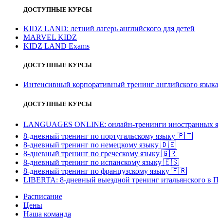
ДОСТУПНЫЕ КУРСЫ
KIDZ LAND: летний лагерь английского для детей
MARVEL KIDZ
KIDZ LAND Exams
ДОСТУПНЫЕ КУРСЫ
Интенсивный корпоративный тренинг английского язы
ДОСТУПНЫЕ КУРСЫ
LANGUAGES ONLINE: онлайн-тренинги иностранных я
8-дневный тренинг по португальскому языку
🇵🇹
8-дневный тренинг по немецкому языку
🇩🇪
8-дневный тренинг по греческому языку
🇬🇷
8-дневный тренинг по испанскому языку
🇪🇸
8-дневный тренинг по французскому языку
🇫🇷
LIBERTA: 8-дневный выездной тренинг итальянского в 
Расписание
Цены
Наша команда