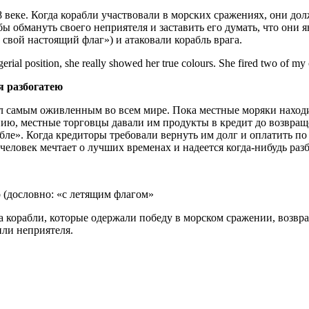
веке. Когда корабли участвовали в морских сражениях, они долж
ы обмануть своего неприятеля и заставить его думать, что они
ть свой настоящий флаг») и атаковали корабль врага.
al position, she really showed her true colours. She fired two of my co
 я разбогатею
л самым оживленным во всем мире. Пока местные моряки находи
нию, местные торговцы давали им продукты в кредит до возвращ
бле». Когда кредиторы требовали вернуть им долг и оплатить по
человек мечтает о лучших временах и надеется когда-нибудь разб
но (дословно: «с летящим флагом»
а корабли, которые одержали победу в морском сражении, возвр
или неприятеля.