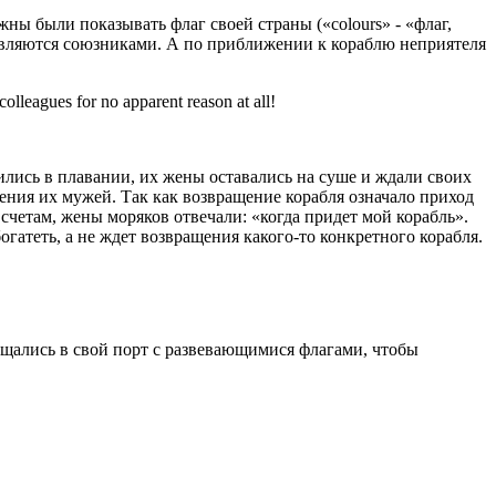
ны были показывать флаг своей страны («colours» - «флаг,
 являются союзниками. А по приближении к кораблю неприятеля
lleagues for no apparent reason at all!
лись в плавании, их жены оставались на суше и ждали своих
ения их мужей. Так как возвращение корабля означало приход
 счетам, жены моряков отвечали: «когда придет мой корабль».
огатеть, а не ждет возвращения какого-то конкретного корабля.
ащались в свой порт с развевающимися флагами, чтобы