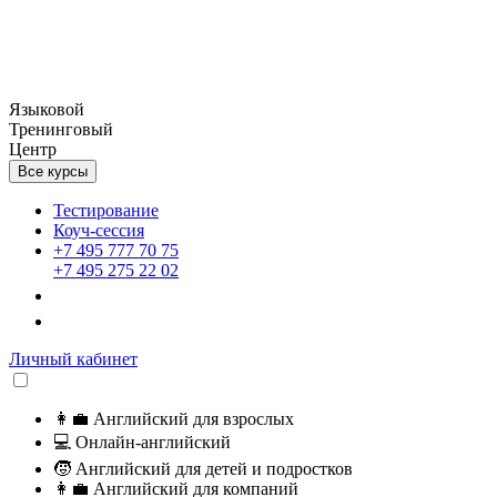
Языковой
Тренинговый
Центр
Все курсы
Тестирование
Коуч-сессия
+7 495 777 70 75
+7 495 275 22 02
Личный кабинет
👩‍💼
Английский для взрослых
💻
Онлайн-английский
🧒
Английский для детей и подростков
👩‍💼
Английский для компаний