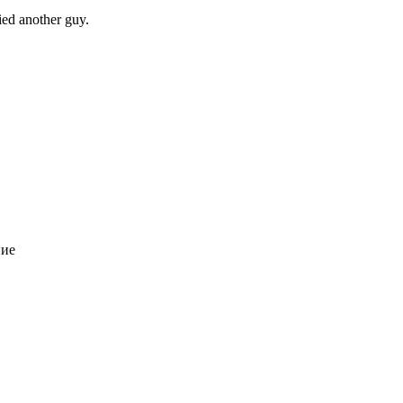
ied another guy.
ние