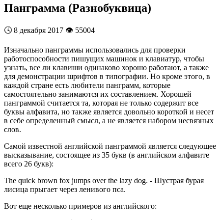
Панграмма (Разнобуквица)
🕓
8 декабря 2017
👁️
55004
Изначально панграммы использовались для проверки
работоспособности пишущих машинок и клавиатур, чтобы
узнать, все ли клавиши одинаково хорошо работают, а также
для демонстрации шрифтов в типографии. Но кроме этого, в
каждой стране есть любители панграмм, которые
самостоятельно занимаются их составлением. Хорошей
панграммой считается та, которая не только содержит все
буквы алфавита, но также является довольно короткой и несет
в себе определенный смысл, а не является набором несвязных
слов.
Самой известной английской панграммой является следующее
высказывание, состоящее из 35 букв (в английском алфавите
всего 26 букв):
The quick brown fox jumps over the lazy dog. - Шустрая бурая
лисица прыгает через ленивого пса.
Вот еще несколько примеров из английского: