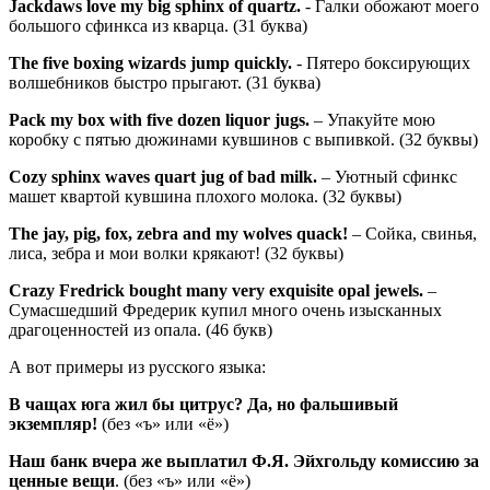
Jackdaws love my big sphinx of quartz.
- Галки обожают моего
большого сфинкса из кварца. (31 буква)
The five boxing wizards jump quickly.
- Пятеро боксирующих
волшебников быстро прыгают. (31 буква)
Pack my box with five dozen liquor jugs.
– Упакуйте мою
коробку с пятью дюжинами кувшинов с выпивкой. (32 буквы)
Cozy sphinx waves quart jug of bad milk.
– Уютный сфинкс
машет квартой кувшина плохого молока. (32 буквы)
The jay, pig, fox, zebra and my wolves quack!
– Сойка, свинья,
лиса, зебра и мои волки крякают! (32 буквы)
Crazy Fredrick bought many very exquisite opal jewels.
–
Сумасшедший Фредерик купил много очень изысканных
драгоценностей из опала. (46 букв)
А вот примеры из русского языка:
В чащах юга жил бы цитрус?
Да, но фальшивый
экземпляр!
(без «ъ» или «ё»)
Наш банк вчера же выплатил Ф.Я. Эйхгольду комиссию за
ценные вещи
. (без «ъ» или «ё»)