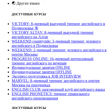
🌏
Другие языки
ДОСТУПНЫЕ КУРСЫ
VICTORY: 8-дневный выездной тренинг английского в
Подмосковье
🎯
VICTORY ALTAY: 8-дневный выездной тренинг
английского на Алтае
WEEKEND countryside: 3-дневный тренинг делового
английского в Подмосковье
WEEKEND: 2-дневный тренинг делового английского в
центре Москвы
PROGRESS ONLINE: 16-дневный интенсивный
тренинг английского по вечерам
Индивидуальные занятия ONLINE
Индивидуальные занятия OFFLINE
Экспресс-подготовка к JOB INTERVIEW
МARVEL: 8-дневный тренинг английского в центре
Москвы на праздниках
ENGLISH CLUB: разговорный клуб английского языка
ENGLISH PHONETICS: тренинг правильного
английского произношения
ДОСТУПНЫЕ КУРСЫ