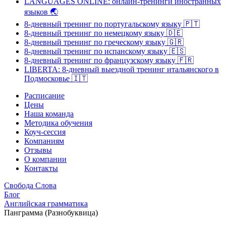
LANGUAGES ONLINE: онлайн-тренинги иностранных
языков
🌏
8-дневный тренинг по португальскому языку
🇵🇹
8-дневный тренинг по немецкому языку
🇩🇪
8-дневный тренинг по греческому языку
🇬🇷
8-дневный тренинг по испанскому языку
🇪🇸
8-дневный тренинг по французскому языку
🇫🇷
LIBERTA: 8-дневный выездной тренинг итальянского в
Подмосковье
🇮🇹
Расписание
Цены
Наша команда
Методика обучения
Коуч-сессия
Компаниям
Отзывы
О компании
Контакты
Свобода Слова
Блог
Английская грамматика
Панграмма (Разнобуквица)