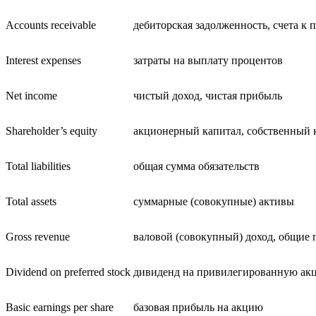
Accounts receivable
дебиторская задолженность, счета к
Interest expenses
затраты на выплату процентов
Net income
чистый доход, чистая прибыль
Shareholder’s equity
акционерный капитал, собственный 
Total liabilities
общая сумма обязательств
Total assets
суммарные (совокупные) активы
Gross revenue
валовой (совокупный) доход, общие 
Dividend on preferred stock
дивиденд на привилегированную ак
Basic earnings per share
базовая прибыль на акцию