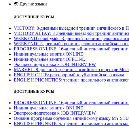
🌏
Другие языки
ДОСТУПНЫЕ КУРСЫ
VICTORY: 8-дневный выездной тренинг английского в П
VICTORY ALTAY: 8-дневный выездной тренинг английск
WEEKEND countryside: 3-дневный тренинг делового англ
WEEKEND: 2-дневный тренинг делового английского в 
PROGRESS ONLINE: 16-дневный интенсивный тренинг а
Индивидуальные занятия ONLINE
Индивидуальные занятия OFFLINE
Экспресс-подготовка к JOB INTERVIEW
МARVEL: 8-дневный тренинг английского в центре Моск
ENGLISH CLUB: разговорный клуб английского языка
ENGLISH PHONETICS: тренинг правильного английског
ДОСТУПНЫЕ КУРСЫ
PROGRESS ONLINE: 16-дневный интенсивный тренинг а
Индивидуальные занятия ONLINE
Экспресс-подготовка к JOB INTERVIEW
Онлайн-программа обучения английскому языку MY ST
ENGLISH PHONETICS: тренинг правильного английског