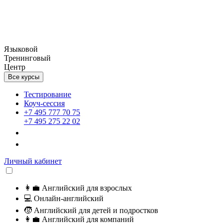
Языковой
Тренинговый
Центр
Все курсы
Тестирование
Коуч-сессия
+7 495 777 70 75
+7 495 275 22 02
Личный кабинет
👩‍💼
Английский для взрослых
💻
Онлайн-английский
🧒
Английский для детей и подростков
👩‍💼
Английский для компаний