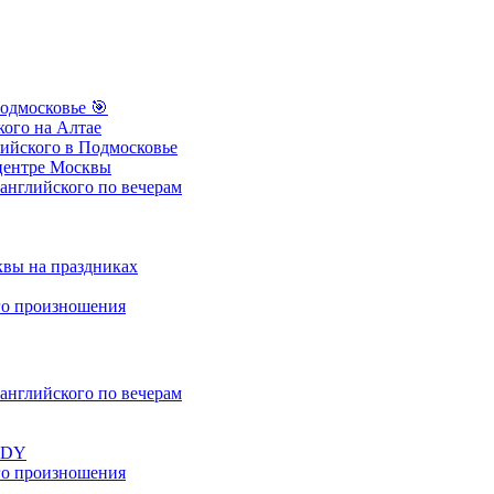
одмосковье
🎯
ого на Алтае
ийского в Подмосковье
центре Москвы
нглийского по вечерам
вы на праздниках
о произношения
нглийского по вечерам
UDY
о произношения