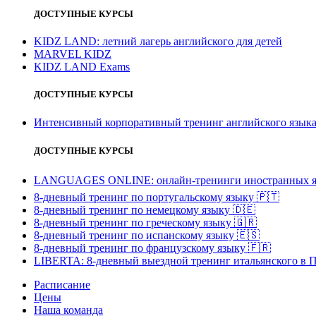
ДОСТУПНЫЕ КУРСЫ
KIDZ LAND: летний лагерь английского для детей
MARVEL KIDZ
KIDZ LAND Exams
ДОСТУПНЫЕ КУРСЫ
Интенсивный корпоративный тренинг английского язы
ДОСТУПНЫЕ КУРСЫ
LANGUAGES ONLINE: онлайн-тренинги иностранных я
8-дневный тренинг по португальскому языку
🇵🇹
8-дневный тренинг по немецкому языку
🇩🇪
8-дневный тренинг по греческому языку
🇬🇷
8-дневный тренинг по испанскому языку
🇪🇸
8-дневный тренинг по французскому языку
🇫🇷
LIBERTA: 8-дневный выездной тренинг итальянского в 
Расписание
Цены
Наша команда