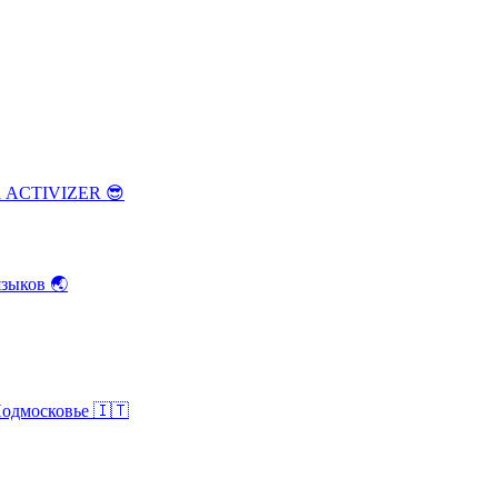
ка ACTIVIZER
😎
зыков
🌏
Подмосковье
🇮🇹