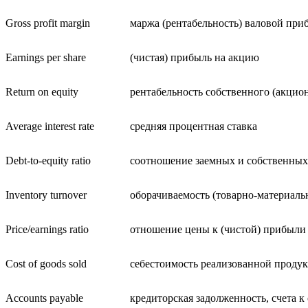
Gross profit margin
маржа (рентабельность) валовой пр
Earnings per share
(чистая) прибыль на акцию
Return on equity
рентабельность собственного (акцио
Average interest rate
средняя процентная ставка
Debt-to-equity ratio
соотношение заемных и собственных
Inventory turnover
оборачиваемость (товарно-материаль
Price/earnings ratio
отношение цены к (чистой) прибыли
Cost of goods sold
себестоимость реализованной проду
Accounts payable
кредиторская задолженность, счета к