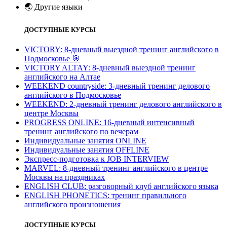
🌏
Другие языки
ДОСТУПНЫЕ КУРСЫ
VICTORY: 8-дневный выездной тренинг английского в
Подмосковье
🎯
VICTORY ALTAY: 8-дневный выездной тренинг
английского на Алтае
WEEKEND countryside: 3-дневный тренинг делового
английского в Подмосковье
WEEKEND: 2-дневный тренинг делового английского в
центре Москвы
PROGRESS ONLINE: 16-дневный интенсивный
тренинг английского по вечерам
Индивидуальные занятия ONLINE
Индивидуальные занятия OFFLINE
Экспресс-подготовка к JOB INTERVIEW
МARVEL: 8-дневный тренинг английского в центре
Москвы на праздниках
ENGLISH CLUB: разговорный клуб английского языка
ENGLISH PHONETICS: тренинг правильного
английского произношения
ДОСТУПНЫЕ КУРСЫ