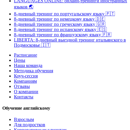
LANGUAGES ONLINE: онлайн-тренинги иностранных
языков
🌏
8-дневный тренинг по португальскому языку
🇵🇹
8-дневный тренинг по немецкому языку
🇩🇪
8-дневный тренинг по греческому языку
🇬🇷
8-дневный тренинг по испанскому языку
🇪🇸
8-дневный тренинг по французскому языку
🇫🇷
LIBERTA: 8-дневный выездной тренинг итальянского в
Подмосковье
🇮🇹
Расписание
Цены
Наша команда
Методика обучения
Коуч-сессия
Компаниям
Отзывы
О компании
Контакты
Обучение английскому
Взрослым
Для подростков
Корпоративным клиентам