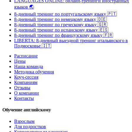
LANGUAGES ONLINE: онлайн-тренинги иностранных
языков
🌏
8-дневный тренинг по португальскому языку
🇵🇹
8-дневный тренинг по немецкому языку
🇩🇪
8-дневный тренинг по греческому языку
🇬🇷
8-дневный тренинг по испанскому языку
🇪🇸
8-дневный тренинг по французскому языку
🇫🇷
LIBERTA: 8-дневный выездной тренинг итальянского в
Подмосковье
🇮🇹
Расписание
Цены
Наша команда
Методика обучения
Коуч-сессия
Компаниям
Отзывы
О компании
Контакты
Обучение английскому
Взрослым
Для подростков
Корпоративным клиентам