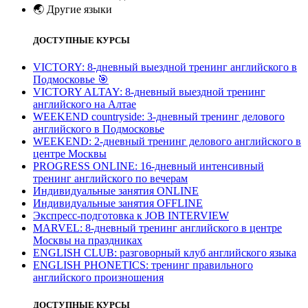
🌏
Другие языки
ДОСТУПНЫЕ КУРСЫ
VICTORY: 8-дневный выездной тренинг английского в
Подмосковье
🎯
VICTORY ALTAY: 8-дневный выездной тренинг
английского на Алтае
WEEKEND countryside: 3-дневный тренинг делового
английского в Подмосковье
WEEKEND: 2-дневный тренинг делового английского в
центре Москвы
PROGRESS ONLINE: 16-дневный интенсивный
тренинг английского по вечерам
Индивидуальные занятия ONLINE
Индивидуальные занятия OFFLINE
Экспресс-подготовка к JOB INTERVIEW
МARVEL: 8-дневный тренинг английского в центре
Москвы на праздниках
ENGLISH CLUB: разговорный клуб английского языка
ENGLISH PHONETICS: тренинг правильного
английского произношения
ДОСТУПНЫЕ КУРСЫ