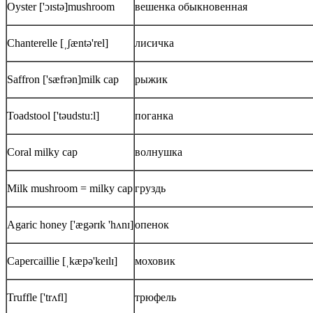
Oyster ['ɔɪstə]mushroom
вешенка обыкновенная
Chanterelle [ˌʃæntə'rel]
лисичка
Saffron ['sæfrən]milk cap
рыжик
Toadstool ['təudstuːl]
поганка
Coral milky cap
волнушка
Milk mushroom = milky cap
груздь
Agaric honey ['ægərɪk 'hʌnɪ]
опенок
Capercaillie [ˌkæpə'keɪlɪ]
моховик
Truffle ['trʌfl]
трюфель