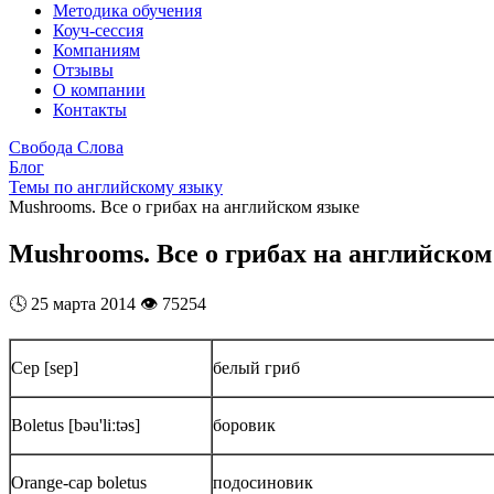
Методика обучения
Коуч-сессия
Компаниям
Отзывы
О компании
Контакты
Свобода Слова
Блог
Темы по английскому языку
Mushrooms. Все о грибах на английском языке
Mushrooms. Все о грибах на английском
🕓
25 марта 2014
👁️
75254
Cep [sep]
белый гриб
Boletus [bəu'liːtəs]
боровик
Orange-cap boletus
подосиновик