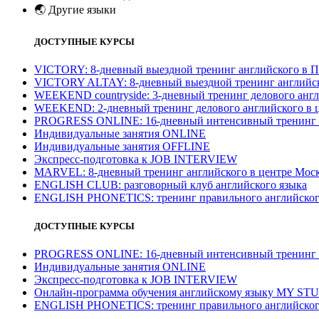
🌏
Другие языки
ДОСТУПНЫЕ КУРСЫ
VICTORY: 8-дневный выездной тренинг английского в П
VICTORY ALTAY: 8-дневный выездной тренинг английск
WEEKEND countryside: 3-дневный тренинг делового англ
WEEKEND: 2-дневный тренинг делового английского в 
PROGRESS ONLINE: 16-дневный интенсивный тренинг а
Индивидуальные занятия ONLINE
Индивидуальные занятия OFFLINE
Экспресс-подготовка к JOB INTERVIEW
МARVEL: 8-дневный тренинг английского в центре Моск
ENGLISH CLUB: разговорный клуб английского языка
ENGLISH PHONETICS: тренинг правильного английског
ДОСТУПНЫЕ КУРСЫ
PROGRESS ONLINE: 16-дневный интенсивный тренинг а
Индивидуальные занятия ONLINE
Экспресс-подготовка к JOB INTERVIEW
Онлайн-программа обучения английскому языку MY ST
ENGLISH PHONETICS: тренинг правильного английског