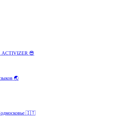
ка ACTIVIZER
😎
зыков
🌏
Подмосковье
🇮🇹