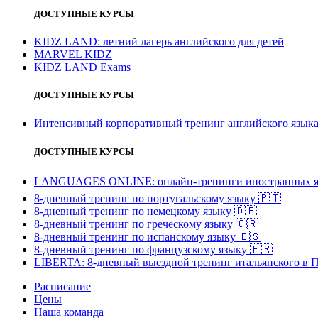
ДОСТУПНЫЕ КУРСЫ
KIDZ LAND: летний лагерь английского для детей
MARVEL KIDZ
KIDZ LAND Exams
ДОСТУПНЫЕ КУРСЫ
Интенсивный корпоративный тренинг английского язы
ДОСТУПНЫЕ КУРСЫ
LANGUAGES ONLINE: онлайн-тренинги иностранных я
8-дневный тренинг по португальскому языку
🇵🇹
8-дневный тренинг по немецкому языку
🇩🇪
8-дневный тренинг по греческому языку
🇬🇷
8-дневный тренинг по испанскому языку
🇪🇸
8-дневный тренинг по французскому языку
🇫🇷
LIBERTA: 8-дневный выездной тренинг итальянского в 
Расписание
Цены
Наша команда