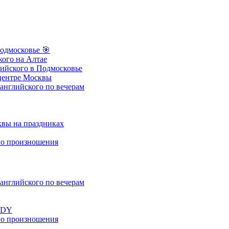
одмосковье
🎯
ого на Алтае
ийского в Подмосковье
центре Москвы
нглийского по вечерам
вы на праздниках
о произношения
нглийского по вечерам
UDY
о произношения