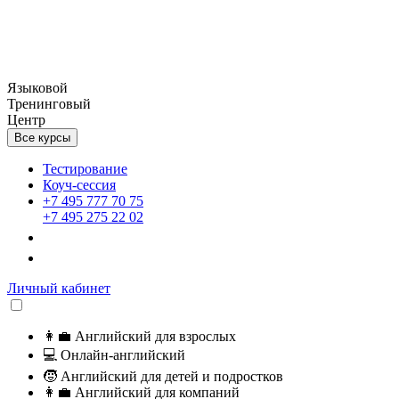
Языковой
Тренинговый
Центр
Все курсы
Тестирование
Коуч-сессия
+7 495 777 70 75
+7 495 275 22 02
Личный кабинет
👩‍💼
Английский для взрослых
💻
Онлайн-английский
🧒
Английский для детей и подростков
👩‍💼
Английский для компаний