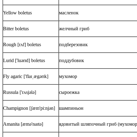
Yellow boletus
масленок
Bitter boletus
желчный гриб
Rough [rʌf] boletus
подберезовик
Lurid ['luərɪd] boletus
поддубовик
Fly agaric ['flaɪˌægərɪk]
мухомор
Russula ['rʌsjələ]
сыроежка
Champignon [ʃæm'piːnjən]
шампиньон
Amanita [æmə'naɪtə]
ядовитый шляпочный гриб (мухомор,