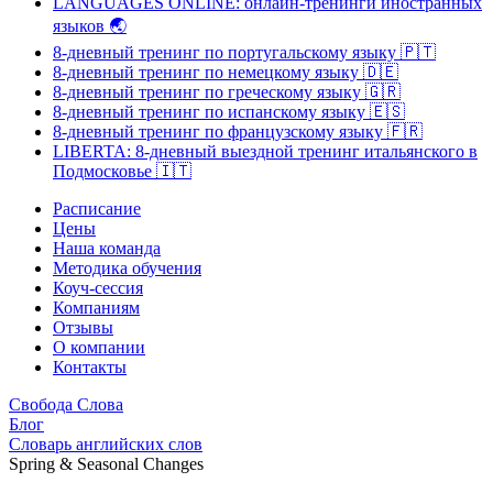
LANGUAGES ONLINE: онлайн-тренинги иностранных
языков
🌏
8-дневный тренинг по португальскому языку
🇵🇹
8-дневный тренинг по немецкому языку
🇩🇪
8-дневный тренинг по греческому языку
🇬🇷
8-дневный тренинг по испанскому языку
🇪🇸
8-дневный тренинг по французскому языку
🇫🇷
LIBERTA: 8-дневный выездной тренинг итальянского в
Подмосковье
🇮🇹
Расписание
Цены
Наша команда
Методика обучения
Коуч-сессия
Компаниям
Отзывы
О компании
Контакты
Свобода Слова
Блог
Словарь английских слов
Spring & Seasonal Changes