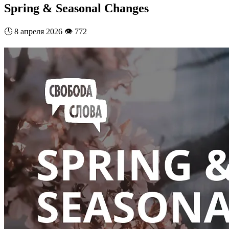
Spring & Seasonal Changes
🕓
8 апреля 2026
👁️
772