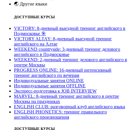
🌏
Другие языки
ДОСТУПНЫЕ КУРСЫ
VICTORY: 8-дневный выездной тренинг английского в
Подмосковье
🎯
VICTORY ALTAY: 8-дневный выездной тренинг
английского на Алтае
WEEKEND countryside: 3-дневный тренинг делового
английского в Подмосковье
WEEKEND: 2-дневный тренинг делового английского в
центре Москвы
PROGRESS ONLINE: 16-дневный интенсивный
тренинг английского по вечерам
Индивидуальные занятия ONLINE
Индивидуальные занятия OFFLINE
Экспресс-подготовка к JOB INTERVIEW
МARVEL: 8-дневный тренинг английского в центре
Москвы на праздниках
ENGLISH CLUB: разговорный клуб английского языка
ENGLISH PHONETICS: тренинг правильного
английского произношения
ДОСТУПНЫЕ КУРСЫ