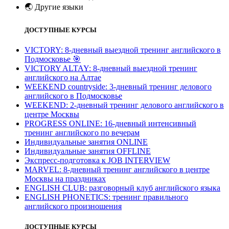
🌏
Другие языки
ДОСТУПНЫЕ КУРСЫ
VICTORY: 8-дневный выездной тренинг английского в
Подмосковье
🎯
VICTORY ALTAY: 8-дневный выездной тренинг
английского на Алтае
WEEKEND countryside: 3-дневный тренинг делового
английского в Подмосковье
WEEKEND: 2-дневный тренинг делового английского в
центре Москвы
PROGRESS ONLINE: 16-дневный интенсивный
тренинг английского по вечерам
Индивидуальные занятия ONLINE
Индивидуальные занятия OFFLINE
Экспресс-подготовка к JOB INTERVIEW
МARVEL: 8-дневный тренинг английского в центре
Москвы на праздниках
ENGLISH CLUB: разговорный клуб английского языка
ENGLISH PHONETICS: тренинг правильного
английского произношения
ДОСТУПНЫЕ КУРСЫ