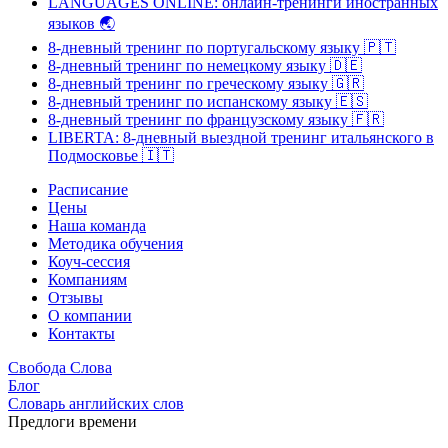
LANGUAGES ONLINE: онлайн-тренинги иностранных
языков
🌏
8-дневный тренинг по португальскому языку
🇵🇹
8-дневный тренинг по немецкому языку
🇩🇪
8-дневный тренинг по греческому языку
🇬🇷
8-дневный тренинг по испанскому языку
🇪🇸
8-дневный тренинг по французскому языку
🇫🇷
LIBERTA: 8-дневный выездной тренинг итальянского в
Подмосковье
🇮🇹
Расписание
Цены
Наша команда
Методика обучения
Коуч-сессия
Компаниям
Отзывы
О компании
Контакты
Свобода Слова
Блог
Словарь английских слов
Предлоги времени