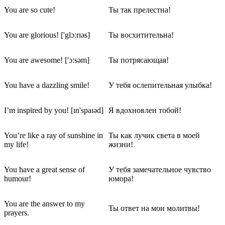
You are so cute!
Ты так прелестна!
You are glorious! ['glɔːrɪəs]
Ты восхитительна!
You are awesome! ['ɔːsəm]
Ты потрясающая!
You have a dazzling smile!
У тебя ослепительная улыбка!
I’m inspired by you! [ɪn'spaɪəd]
Я вдохновлен тобой!
You’re like a ray of sunshine in
Ты как лучик света в моей
my life!
жизни!
You have a great sense of
У тебя замечательное чувство
humour!
юмора!
You are the answer to my
Ты ответ на мои молитвы!
prayers.