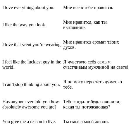
I love everything about you.
Мне все в тебе нравится.
Мне нравится, как ты
I like the way you look.
выглядишь.
Мне нравится аромат твоих
I love that scent you’re wearing.
духов.
I feel like the luckiest guy in the
Я чувствую себя самым
world!
счастливым мужчиной на свете!
Я не могу перестать думать о
I can’t stop thinking about you.
тебе.
Has anyone ever told you how
Тебе когда-нибудь говорили,
absolutely awesome you are?
какая ты потрясающая?
You give me a reason to live.
Ты смысл моей жизни.