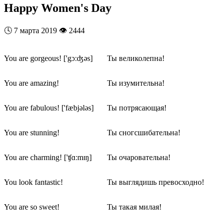
Happy Women's Day
🕓
7 марта 2019
👁️
2444
You are gorgeous! ['gɔːʤəs]
Ты великолепна!
You are amazing!
Ты изумительна!
You are fabulous! ['fæbjələs]
Ты потрясающая!
You are stunning!
Ты сногсшибательна!
You are charming! ['ʧɑːmɪŋ]
Ты очаровательна!
You look fantastic!
Ты выглядишь превосходно!
You are so sweet!
Ты такая милая!