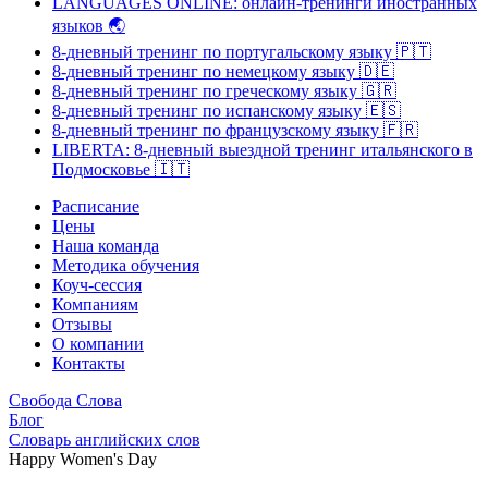
LANGUAGES ONLINE: онлайн-тренинги иностранных
языков
🌏
8-дневный тренинг по португальскому языку
🇵🇹
8-дневный тренинг по немецкому языку
🇩🇪
8-дневный тренинг по греческому языку
🇬🇷
8-дневный тренинг по испанскому языку
🇪🇸
8-дневный тренинг по французскому языку
🇫🇷
LIBERTA: 8-дневный выездной тренинг итальянского в
Подмосковье
🇮🇹
Расписание
Цены
Наша команда
Методика обучения
Коуч-сессия
Компаниям
Отзывы
О компании
Контакты
Свобода Слова
Блог
Словарь английских слов
Happy Women's Day