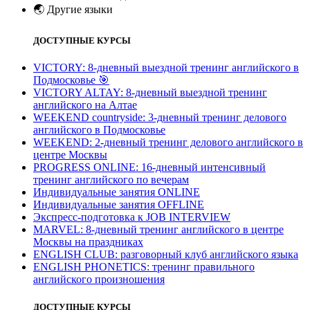
🌏
Другие языки
ДОСТУПНЫЕ КУРСЫ
VICTORY: 8-дневный выездной тренинг английского в
Подмосковье
🎯
VICTORY ALTAY: 8-дневный выездной тренинг
английского на Алтае
WEEKEND countryside: 3-дневный тренинг делового
английского в Подмосковье
WEEKEND: 2-дневный тренинг делового английского в
центре Москвы
PROGRESS ONLINE: 16-дневный интенсивный
тренинг английского по вечерам
Индивидуальные занятия ONLINE
Индивидуальные занятия OFFLINE
Экспресс-подготовка к JOB INTERVIEW
МARVEL: 8-дневный тренинг английского в центре
Москвы на праздниках
ENGLISH CLUB: разговорный клуб английского языка
ENGLISH PHONETICS: тренинг правильного
английского произношения
ДОСТУПНЫЕ КУРСЫ