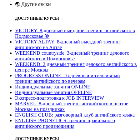
🌏
Другие языки
ДОСТУПНЫЕ КУРСЫ
VICTORY: 8-дневный выездной тренинг английского в
Подмосковье
🎯
VICTORY ALTAY: 8-дневный выездной тренинг
английского на Алтае
WEEKEND countryside: 3-дневный тренинг делового
английского в Подмосковье
WEEKEND: 2-дневный тренинг делового английского в
центре Москвы
PROGRESS ONLINE: 16-дневный интенсивный
тренинг английского по вечерам
Индивидуальные занятия ONLINE
Индивидуальные занятия OFFLINE
Экспресс-подготовка к JOB INTERVIEW
МARVEL: 8-дневный тренинг английского в центре
Москвы на праздниках
ENGLISH CLUB: разговорный клуб английского языка
ENGLISH PHONETICS: тренинг правильного
английского произношения
ДОСТУПНЫЕ КУРСЫ