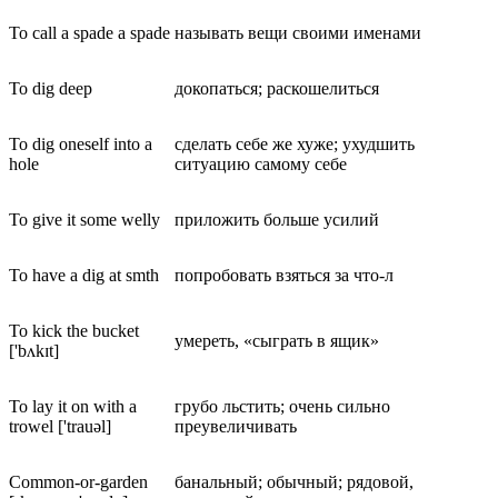
To call a spade a spade
называть вещи своими именами
To dig deep
докопаться; раскошелиться
To dig oneself into a
сделать себе же хуже; ухудшить
hole
ситуацию самому себе
To give it some welly
приложить больше усилий
To have a dig at smth
попробовать взяться за что-л
To kick the bucket
умереть, «сыграть в ящик»
['bʌkɪt]
To lay it on with a
грубо льстить; очень сильно
trowel ['trauəl]
преувеличивать
Common-or-garden
банальный; обычный; рядовой,