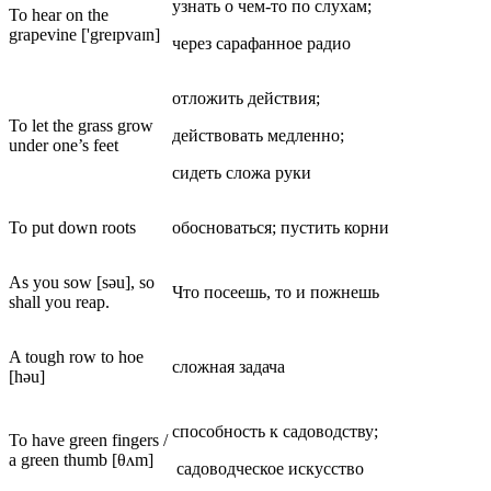
узнать о чем-то по слухам;
To hear on the
grapevine ['greɪpvaɪn]
через сарафанное радио
отложить действия;
To let the grass grow
действовать медленно;
under one’s feet
сидеть сложа руки
To put down roots
обосноваться; пустить корни
As you sow [səu], so
Что посеешь, то и пожнешь
shall you reap.
A tough row to hoe
сложная задача
[həu]
способность к садоводству;
To have green fingers /
a green thumb [θʌm]
садоводческое искусство