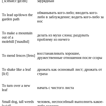
[ˌkɔmənɔː'gɑːdn]
заурядный
обманывать кого-либо; вводить кого-
To lead up/down the
либо в заблуждение; водить кого-либо за
garden path
нос
To make a mountain
делать из мухи слона; раздувать
out of a
проблему из ничего
molehill ['məulhɪl]
восстанавливать хорошие,
To mend fences [fens]
дружественные отношения после ссоры
To shake like a leaf
дрожать как осиновый лист; дрожать от
[liːf]
страха
To turn over a new
начать с чистого листа
leaf
Small dog, tall weeds
человек, неспособный выполнить какое-
[wiːd]
либо задание