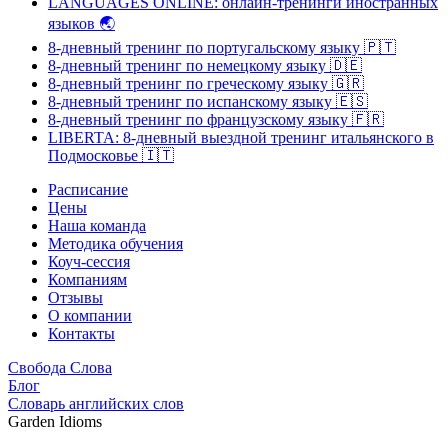
LANGUAGES ONLINE: онлайн-тренинги иностранных
языков
🌏
8-дневный тренинг по португальскому языку
🇵🇹
8-дневный тренинг по немецкому языку
🇩🇪
8-дневный тренинг по греческому языку
🇬🇷
8-дневный тренинг по испанскому языку
🇪🇸
8-дневный тренинг по французскому языку
🇫🇷
LIBERTA: 8-дневный выездной тренинг итальянского в
Подмосковье
🇮🇹
Расписание
Цены
Наша команда
Методика обучения
Коуч-сессия
Компаниям
Отзывы
О компании
Контакты
Свобода Слова
Блог
Словарь английских слов
Garden Idioms