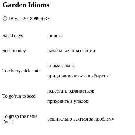
Garden Idioms
🕓
18 мая 2018
👁️
5633
Salad days
юность
Seed money
начальные инвестиции
внимательно,
To cherry-pick smth
придирчиво что-то выбирать
перестать развиваться;
To go/run to seed
приходить в упадок
To grasp the nettle
решительно взяться за проблему
['netl]