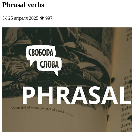
Phrasal verbs
🕓
25 апреля 2025
👁️
997