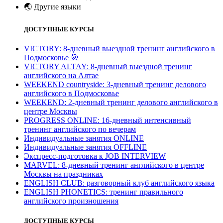
🌏
Другие языки
ДОСТУПНЫЕ КУРСЫ
VICTORY: 8-дневный выездной тренинг английского в
Подмосковье
🎯
VICTORY ALTAY: 8-дневный выездной тренинг
английского на Алтае
WEEKEND countryside: 3-дневный тренинг делового
английского в Подмосковье
WEEKEND: 2-дневный тренинг делового английского в
центре Москвы
PROGRESS ONLINE: 16-дневный интенсивный
тренинг английского по вечерам
Индивидуальные занятия ONLINE
Индивидуальные занятия OFFLINE
Экспресс-подготовка к JOB INTERVIEW
МARVEL: 8-дневный тренинг английского в центре
Москвы на праздниках
ENGLISH CLUB: разговорный клуб английского языка
ENGLISH PHONETICS: тренинг правильного
английского произношения
ДОСТУПНЫЕ КУРСЫ