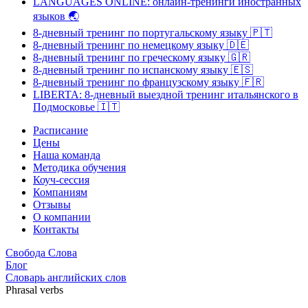
LANGUAGES ONLINE: онлайн-тренинги иностранных
языков
🌏
8-дневный тренинг по португальскому языку
🇵🇹
8-дневный тренинг по немецкому языку
🇩🇪
8-дневный тренинг по греческому языку
🇬🇷
8-дневный тренинг по испанскому языку
🇪🇸
8-дневный тренинг по французскому языку
🇫🇷
LIBERTA: 8-дневный выездной тренинг итальянского в
Подмосковье
🇮🇹
Расписание
Цены
Наша команда
Методика обучения
Коуч-сессия
Компаниям
Отзывы
О компании
Контакты
Свобода Слова
Блог
Словарь английских слов
Phrasal verbs