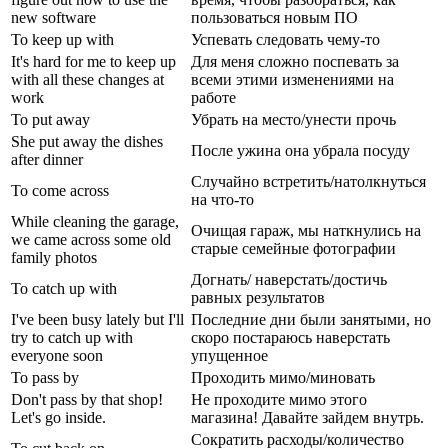
new software
пользоваться новым ПО
To keep up with
Успевать следовать чему-то
It's hard for me to keep up
Для меня сложно поспевать за
with all these changes at
всеми этими изменениями на
work
работе
To put away
Убрать на место/унести прочь
She put away the dishes
После ужина она убрала посуду
after dinner
Случайно встретить/натолкнуться
To come across
на что-то
While cleaning the garage,
Очищая гараж, мы наткнулись на
we came across some old
старые семейные фотографии
family photos
Догнать/ наверстать/достичь
To catch up with
равных результатов
I've been busy lately but I'll
Последние дни были занятыми, но
try to catch up with
скоро постараюсь наверстать
everyone soon
упущенное
To pass by
Проходить мимо/миновать
Don't pass by that shop!
Не проходите мимо этого
Let's go inside.
магазина! Давайте зайдем внутрь.
Сократить расходы/количество