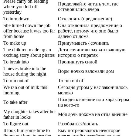
Please carry on reading
Продолжайте читать там, где
where you left off
остановились вчера
yesterday
To turn down
Отклонять (предложение)
She turned down the job
Она отклонила предложение о
offer because it was too far
работе, потому что оно было
from home
далеко от дома
To make up
Придумывать / сочинять
The children made up an
Дети сочинили захватывающую
exciting story about pirates
историю о пиратах
To break into
Проникнуть силой
Thieves broke into the
Воры ночью взломали дом
house during the night
To run out of
To run out of
We ran out of milk this
Сегодня утром у нас закончилось
morning
молоко
Походить внешне или характером
To take after
на кого-то
My daughter takes after her
Моя дочь похожа на отца внешне
father in looks
To figure out
Разобраться/понять
It took him some time to
Ему потребовалось некоторое
figure out how to use the
время, чтобы разобраться, как