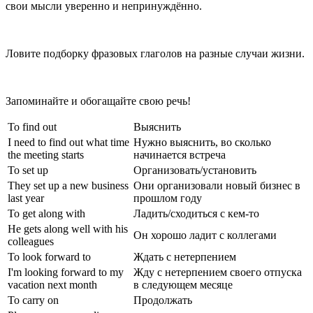
свои мысли уверенно и непринуждённо.
Ловите подборку фразовых глаголов на разные случаи жизни.
Запоминайте и обогащайте свою речь!
To find out
Выяснить
I need to find out what time
Нужно выяснить, во сколько
the meeting starts
начинается встреча
To set up
Организовать/установить
They set up a new business
Они организовали новый бизнес в
last year
прошлом году
To get along with
Ладить/сходиться с кем-то
He gets along well with his
Он хорошо ладит с коллегами
colleagues
To look forward to
Ждать с нетерпением
I'm looking forward to my
Жду с нетерпением своего отпуска
vacation next month
в следующем месяце
To carry on
Продолжать