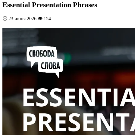
Essential Presentation Phrases
🕓
23 июня 2026
👁️
154