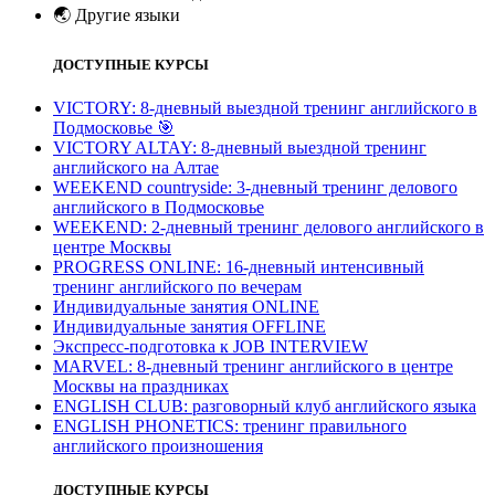
🌏
Другие языки
ДОСТУПНЫЕ КУРСЫ
VICTORY: 8-дневный выездной тренинг английского в
Подмосковье
🎯
VICTORY ALTAY: 8-дневный выездной тренинг
английского на Алтае
WEEKEND countryside: 3-дневный тренинг делового
английского в Подмосковье
WEEKEND: 2-дневный тренинг делового английского в
центре Москвы
PROGRESS ONLINE: 16-дневный интенсивный
тренинг английского по вечерам
Индивидуальные занятия ONLINE
Индивидуальные занятия OFFLINE
Экспресс-подготовка к JOB INTERVIEW
МARVEL: 8-дневный тренинг английского в центре
Москвы на праздниках
ENGLISH CLUB: разговорный клуб английского языка
ENGLISH PHONETICS: тренинг правильного
английского произношения
ДОСТУПНЫЕ КУРСЫ