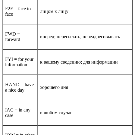
F2F = face to
лицом к лицу
face
FWD =
вперед; пересылать, переадресовывать
forward
FYI = for your
к вашему сведению; для информации
information
HAND = have
хорошего дня
a nice day
IAC = in any
в любом случае
case