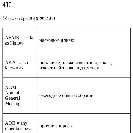
4U
🕓
6 октября 2019
👁️
2560
AFAIK = as far
насколько я знаю
as I know
AKA = also
по кличке; также известный, как ...;
known as
известный также под именем...
AGM =
Annual
ежегодное общее собрание
General
Meeting
AOB = any
прочие вопросы
other business