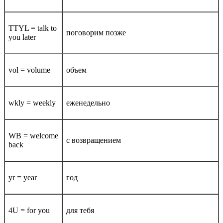
TTYL = talk to
поговорим позже
you later
vol = volume
объем
wkly = weekly
еженедельно
WB = welcome
с возвращением
back
yr = year
год
4U = for you
для тебя