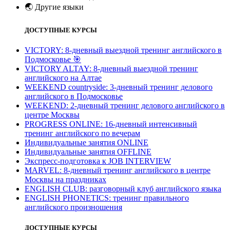
🌏
Другие языки
ДОСТУПНЫЕ КУРСЫ
VICTORY: 8-дневный выездной тренинг английского в
Подмосковье
🎯
VICTORY ALTAY: 8-дневный выездной тренинг
английского на Алтае
WEEKEND countryside: 3-дневный тренинг делового
английского в Подмосковье
WEEKEND: 2-дневный тренинг делового английского в
центре Москвы
PROGRESS ONLINE: 16-дневный интенсивный
тренинг английского по вечерам
Индивидуальные занятия ONLINE
Индивидуальные занятия OFFLINE
Экспресс-подготовка к JOB INTERVIEW
МARVEL: 8-дневный тренинг английского в центре
Москвы на праздниках
ENGLISH CLUB: разговорный клуб английского языка
ENGLISH PHONETICS: тренинг правильного
английского произношения
ДОСТУПНЫЕ КУРСЫ