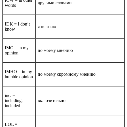
IOW = in other
другими словами
words
IDK = I don’t
я не знаю
know
IMO = in my
по моему мнению
opinion
IMHO = in my
по моему скромному мнению
humble opinion
inc. =
including,
включительно
included
LOL =