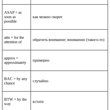
ASAP = as
soon as
как можно скорее
possible
attn = for the
обратить внимание; вниманию (такого-то)
attention of
approx =
примерно
approximately
BAC = by any
случайно
chance
BTW = by the
кстати
way