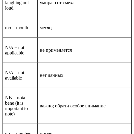
laughing out
умираю от смеха
loud
mo = month
месяц
N/A = not
не применяется
applicable
Ν/Α = not
нет данных
available
NB = nota
bene (it is
важно; обрати особое внимание
important to
note)
no. = number
номер