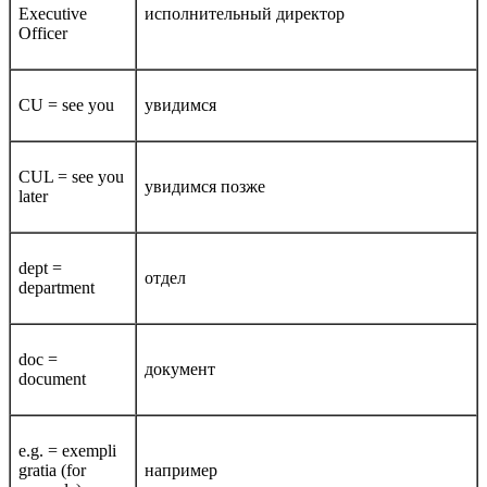
Executive
исполнительный директор
Officer
CU = see you
увидимся
CUL = see you
увидимся позже
later
dept =
отдел
department
doc =
документ
document
e.g. = exempli
gratia (for
например