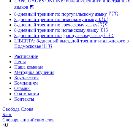
LANGUAGES ONLINE: онлайн-тренинги иностранных
языков
🌏
8-дневный тренинг по португальскому языку
🇵🇹
8-дневный тренинг по немецкому языку
🇩🇪
8-дневный тренинг по греческому языку
🇬🇷
8-дневный тренинг по испанскому языку
🇪🇸
8-дневный тренинг по французскому языку
🇫🇷
LIBERTA: 8-дневный выездной тренинг итальянского в
Подмосковье
🇮🇹
Расписание
Цены
Наша команда
Методика обучения
Коуч-сессия
Компаниям
Отзывы
О компании
Контакты
Свобода Слова
Блог
Словарь английских слов
4U