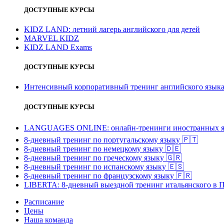
ДОСТУПНЫЕ КУРСЫ
KIDZ LAND: летний лагерь английского для детей
MARVEL KIDZ
KIDZ LAND Exams
ДОСТУПНЫЕ КУРСЫ
Интенсивный корпоративный тренинг английского язы
ДОСТУПНЫЕ КУРСЫ
LANGUAGES ONLINE: онлайн-тренинги иностранных я
8-дневный тренинг по португальскому языку
🇵🇹
8-дневный тренинг по немецкому языку
🇩🇪
8-дневный тренинг по греческому языку
🇬🇷
8-дневный тренинг по испанскому языку
🇪🇸
8-дневный тренинг по французскому языку
🇫🇷
LIBERTA: 8-дневный выездной тренинг итальянского в 
Расписание
Цены
Наша команда