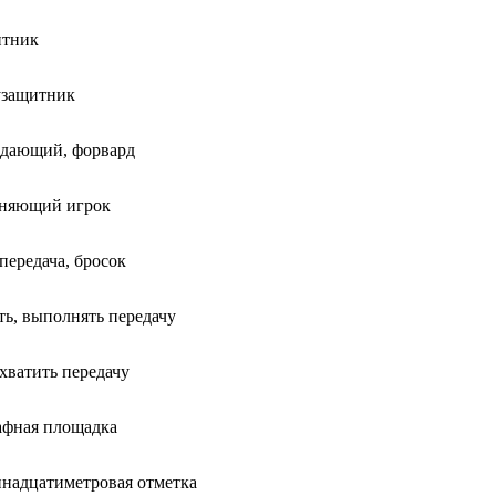
итник
узащитник
адающий, форвард
еняющий игрок
 передача, бросок
ть, выполнять передачу
хватить передачу
афная площадка
надцатиметровая отметка