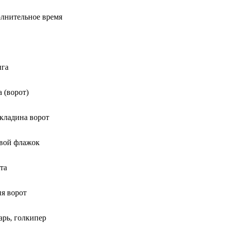
лнительное время
нга
а (ворот)
кладина ворот
вой флажок
та
я ворот
арь, голкипер