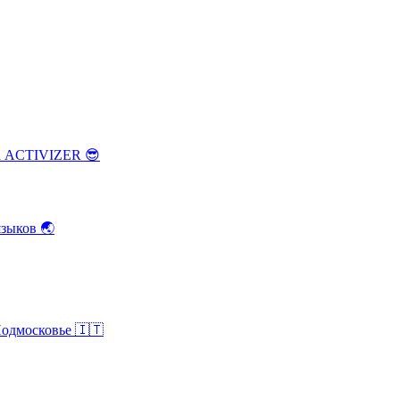
ка ACTIVIZER
😎
зыков
🌏
Подмосковье
🇮🇹