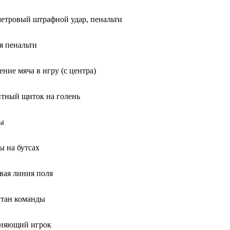
метровый штрафной удар, пенальти
я пенальти
ение мяча в игру (с центра)
тный щиток на голень
ы
 на бутсах
вая линия поля
тан команды
еняющий игрок