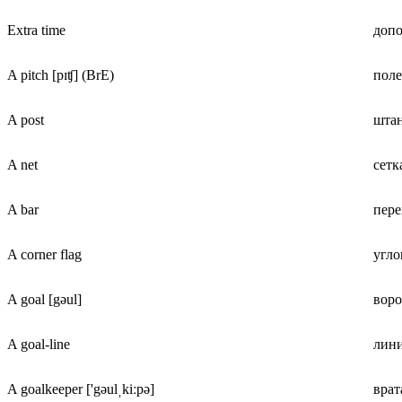
Extra time
допо
A pitch [pɪʧ] (BrE)
поле
A post
шта
A net
сетк
A bar
пере
A corner flag
угло
A goal [gəul]
воро
A goal-line
лини
A goalkeeper ['gəulˌkiːpə]
врат