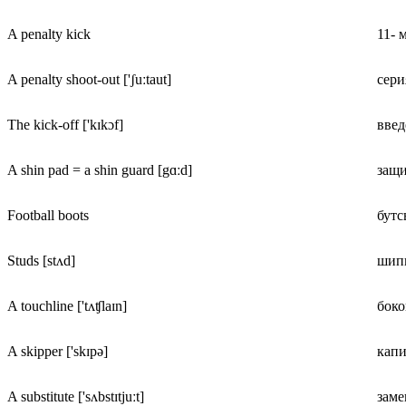
A penalty kick
11- 
A penalty shoot-out ['ʃuːtaut]
сери
The kick-off ['kɪkɔf]
введ
A shin pad = a shin guard [gɑːd]
защи
Football boots
бутс
Studs [stʌd]
шипы
A touchline ['tʌʧlaɪn]
боко
A skipper ['skɪpə]
капи
A substitute ['sʌbstɪtjuːt]
зам