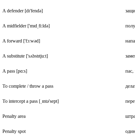
A defender [dɪ'fendə]
защ
A midfielder ['mɪdˌfiːldə]
пол
A forward ['fɔːwəd]
нап
A substitute ['sʌbstɪtjuːt]
зам
A pass [pɑːs]
пас,
To complete / throw a pass
дела
To intercept a pass [ˌɪntə'sept]
пере
Penalty area
штр
Penalty spot
один