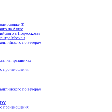
одмосковье
🎯
ого на Алтае
ийского в Подмосковье
центре Москвы
нглийского по вечерам
вы на праздниках
о произношения
нглийского по вечерам
UDY
о произношения