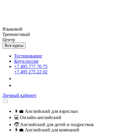
Языковой
Тренинговый
Центр
Все курсы
Тестирование
Коуч-сессия
+7 495 777 70 75
+7 495 275 22 02
Личный кабинет
👩‍💼
Английский для взрослых
💻
Онлайн-английский
🧒
Английский для детей и подростков
👩‍💼
Английский для компаний