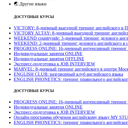
🌏
Другие языки
ДОСТУПНЫЕ КУРСЫ
VICTORY: 8-дневный выездной тренинг английского в П
VICTORY ALTAY: 8-дневный выездной тренинг английск
WEEKEND countryside: 3-дневный тренинг делового англ
WEEKEND: 2-дневный тренинг делового английского в 
PROGRESS ONLINE: 16-дневный интенсивный тренинг а
Индивидуальные занятия ONLINE
Индивидуальные занятия OFFLINE
Экспресс-подготовка к JOB INTERVIEW
МARVEL: 8-дневный тренинг английского в центре Моск
ENGLISH CLUB: разговорный клуб английского языка
ENGLISH PHONETICS: тренинг правильного английског
ДОСТУПНЫЕ КУРСЫ
PROGRESS ONLINE: 16-дневный интенсивный тренинг а
Индивидуальные занятия ONLINE
Экспресс-подготовка к JOB INTERVIEW
Онлайн-программа обучения английскому языку MY ST
ENGLISH PHONETICS: тренинг правильного английског