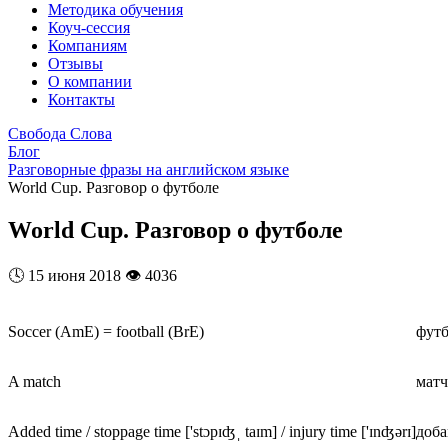
Методика обучения
Коуч-сессия
Компаниям
Отзывы
О компании
Контакты
Свобода Слова
Блог
Разговорные фразы на английском языке
World Cup. Разговор о футболе
World Cup. Разговор о футболе
🕓
15 июня 2018
👁️
4036
Soccer (AmE) = football (BrE)
фут
A match
матч
Added time / stoppage time ['stɔpɪʤˌ taɪm] / injury time ['ɪnʤərɪ]
доба