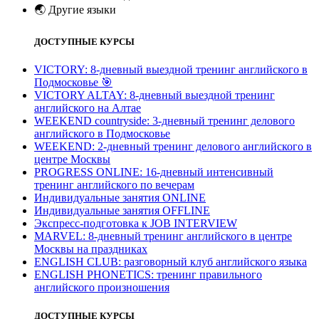
🌏
Другие языки
ДОСТУПНЫЕ КУРСЫ
VICTORY: 8-дневный выездной тренинг английского в
Подмосковье
🎯
VICTORY ALTAY: 8-дневный выездной тренинг
английского на Алтае
WEEKEND countryside: 3-дневный тренинг делового
английского в Подмосковье
WEEKEND: 2-дневный тренинг делового английского в
центре Москвы
PROGRESS ONLINE: 16-дневный интенсивный
тренинг английского по вечерам
Индивидуальные занятия ONLINE
Индивидуальные занятия OFFLINE
Экспресс-подготовка к JOB INTERVIEW
МARVEL: 8-дневный тренинг английского в центре
Москвы на праздниках
ENGLISH CLUB: разговорный клуб английского языка
ENGLISH PHONETICS: тренинг правильного
английского произношения
ДОСТУПНЫЕ КУРСЫ