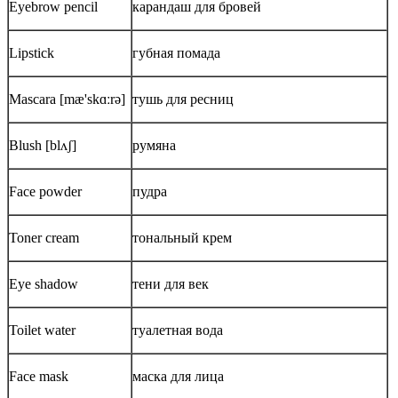
Eyebrow pencil
карандаш для бровей
Lipstick
губная помада
Mascara [mæ'skɑːrə]
тушь для ресниц
Blush [blʌʃ]
румяна
Face powder
пудра
Toner cream
тональный крем
Eye shadow
тени для век
Toilet water
туалетная вода
Face mask
маска для лица