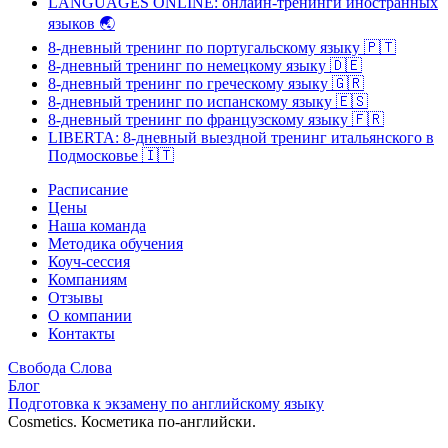
LANGUAGES ONLINE: онлайн-тренинги иностранных
языков
🌏
8-дневный тренинг по португальскому языку
🇵🇹
8-дневный тренинг по немецкому языку
🇩🇪
8-дневный тренинг по греческому языку
🇬🇷
8-дневный тренинг по испанскому языку
🇪🇸
8-дневный тренинг по французскому языку
🇫🇷
LIBERTA: 8-дневный выездной тренинг итальянского в
Подмосковье
🇮🇹
Расписание
Цены
Наша команда
Методика обучения
Коуч-сессия
Компаниям
Отзывы
О компании
Контакты
Свобода Слова
Блог
Подготовка к экзамену по английскому языку
Cosmetics. Косметика по-английски.