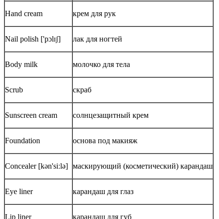
Hand cream
крем для рук
Nail polish ['pɔlɪʃ]
лак для ногтей
Body milk
молочко для тела
Scrub
скраб
Sunscreen cream
солнцезащитный крем
Foundation
основа под макияж
Concealer [kən'siːlə]
маскирующий (косметический) карандаш
Eye liner
карандаш для глаз
Lip liner
карандаш для губ