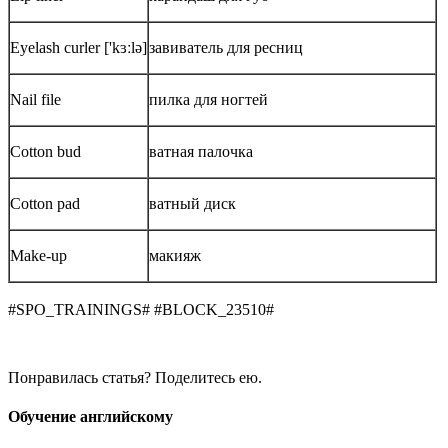
Eyelash curler ['kɜːlə]
завиватель для ресниц
Nail file
пилка для ногтей
Cotton bud
ватная палочка
Cotton pad
ватный диск
Make-up
макияж
#SPO_TRAININGS# #BLOCK_23510#
Понравилась статья? Поделитесь ею.
Обучение английскому