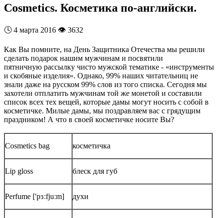
Cosmetics. Косметика по-английски.
🕓
4 марта 2016
👁️
3632
Как Вы помните, на День Защитника Отечества мы решили
сделать подарок нашим мужчинам и посвятили
пятничную рассылку чисто мужской тематике - «инструменты
и скобяные изделия». Однако, 99% наших читательниц не
знали даже на русском 99% слов из того списка. Сегодня мы
захотели отплатить мужчинам той же монетой и составили
список всех тех вещей, которые дамы могут носить с собой в
косметичке. Милые дамы, мы поздравляем вас с грядущим
праздником! А что в своей косметичке носите Вы?
Cosmetics bag
косметичка
Lip gloss
блеск для губ
Perfume ['pɜːfjuːm]
духи