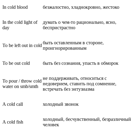
In cold blood
безжалостно, хладнокровно, жестоко
In the cold light of
думать о чем-то рационально, ясно,
day
беспристрастно
быть оставленным в стороне,
To be left out in cold
проигнорированным
To be out cold
быть без сознания, упасть в обморок
не поддерживать, относиться с
To pour / throw cold
недоверием, ставить под сомнение,
water on smb/smth
встречать без энтузиазма
A cold call
холодный звонок
холодный, бесчувственный, безразличный
A cold fish
человек