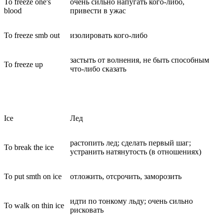
To freeze one's
очень сильно напугать кого-либо,
blood
привести в ужас
To freeze smb out
изолировать кого-либо
застыть от волнения, не быть способным
To freeze up
что-либо сказать
Ice
Лед
растопить лед; сделать первый шаг;
To break the ice
устранить натянутость (в отношениях)
To put smth on ice
отложить, отсрочить, заморозить
идти по тонкому льду; очень сильно
To walk on thin ice
рисковать