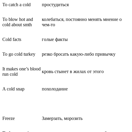
To catch a cold
простудиться
To blow hot and
колебаться, постоянно менять мнение о
cold about smth
чем-то
Cold facts
голые факты
To go cold turkey
резко бросать какую-либо привычку
It makes one’s blood
кровь стынет в жилах от этого
run cold
A cold snap
похолодание
Freeze
Замерзать, морозить