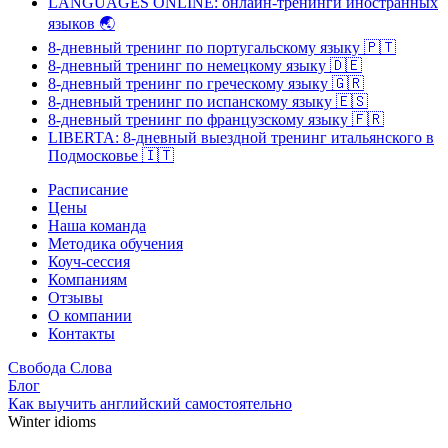
LANGUAGES ONLINE: онлайн-тренинги иностранных
языков
🌏
8-дневный тренинг по португальскому языку
🇵🇹
8-дневный тренинг по немецкому языку
🇩🇪
8-дневный тренинг по греческому языку
🇬🇷
8-дневный тренинг по испанскому языку
🇪🇸
8-дневный тренинг по французскому языку
🇫🇷
LIBERTA: 8-дневный выездной тренинг итальянского в
Подмосковье
🇮🇹
Расписание
Цены
Наша команда
Методика обучения
Коуч-сессия
Компаниям
Отзывы
О компании
Контакты
Свобода Слова
Блог
Как выучить английский самостоятельно
Winter idioms