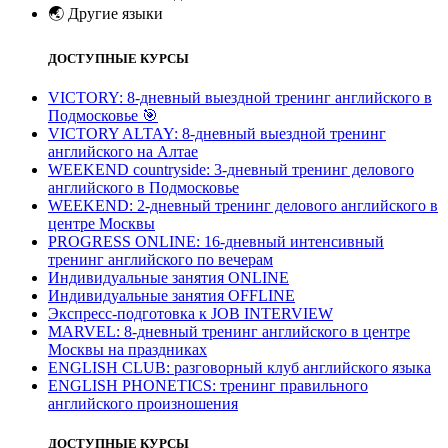
🌏
Другие языки
ДОСТУПНЫЕ КУРСЫ
VICTORY: 8-дневный выездной тренинг английского в
Подмосковье
🎯
VICTORY ALTAY: 8-дневный выездной тренинг
английского на Алтае
WEEKEND countryside: 3-дневный тренинг делового
английского в Подмосковье
WEEKEND: 2-дневный тренинг делового английского в
центре Москвы
PROGRESS ONLINE: 16-дневный интенсивный
тренинг английского по вечерам
Индивидуальные занятия ONLINE
Индивидуальные занятия OFFLINE
Экспресс-подготовка к JOB INTERVIEW
МARVEL: 8-дневный тренинг английского в центре
Москвы на праздниках
ENGLISH CLUB: разговорный клуб английского языка
ENGLISH PHONETICS: тренинг правильного
английского произношения
ДОСТУПНЫЕ КУРСЫ