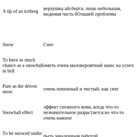
верхушка айсберга; лишь небольшая,
A tip of an iceberg
видимая часть бОльшей проблемы
Snow
Снег
To have as much
chance as a snowball
иметь очень маловероятный шанс на успех
in hell
Pure as the driven
очень невинный и чистый, как снег
snow
эффект снежного кома, когда что-то
Snowball effect
незначительное разрастается во что-то
очень важное
To be snowed under
быть заваленным работой