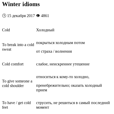
Winter idioms
🕓
15 декабря 2017
👁️
4861
Cold
Холодный
покрыться холодным потом
To break into a cold
sweat
от страха / волнения
Cold comfort
слабое, неискреннее утешение
относиться к кому-то холодно,
To give someone a
пренебрежительно; оказать холодный
cold shoulder
прием
To have / get cold
струсить, не решиться в самый последний
feet
момент