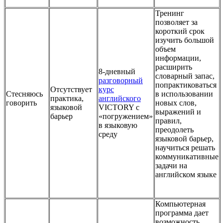
Тренинг
позволяет за
короткий срок
изучить большой
объем
информации,
расширить
8-дневный
словарный запас,
разговорный
попрактиковаться
Отсутствует
курс
Стесняюсь
в использовании
практика,
английского
говорить
новых слов,
языковой
VICTORY с
выражений и
барьер
«погружением»
правил,
в языковую
преодолеть
среду
языковой барьер,
научиться решать
коммуникативные
задачи на
английском языке
Компьютерная
программа дает
возможность