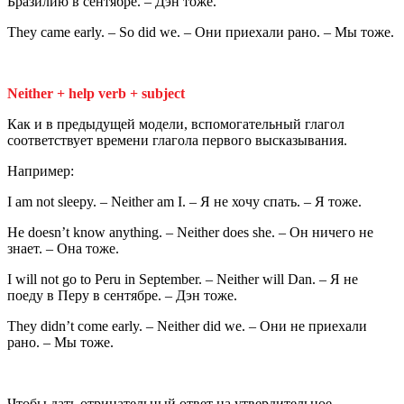
Бразилию в сентябре. – Дэн тоже.
They came early. – So did we. – Они приехали рано. – Мы тоже.
Neither + help verb + subject
Как и в предыдущей модели, вспомогательный глагол
соответствует времени глагола первого высказывания.
Например:
I am not sleepy. – Neither am I. – Я не хочу спать. – Я тоже.
He doesn’t know anything. – Neither does she. – Он ничего не
знает. – Она тоже.
I will not go to Peru in September. – Neither will Dan. – Я не
поеду в Перу в сентябре. – Дэн тоже.
They didn’t come early. – Neither did we. – Они не приехали
рано. – Мы тоже.
Чтобы дать отрицательный ответ на утвердительное