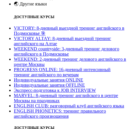
🌏
Другие языки
ДОСТУПНЫЕ КУРСЫ
VICTORY: 8-дневный выездной тренинг английского в
Подмосковье
🎯
VICTORY ALTAY: 8-дневный выездной тренинг
английского на Алтае
WEEKEND countryside: 3-дневный тренинг делового
английского в Подмосковье
WEEKEND: 2-дневный тренинг делового английского в
центре Москвы
PROGRESS ONLINE: 16-дневный интенсивный
тренинг английского по вечерам
Индивидуальные занятия ONLINE
Индивидуальные занятия OFFLINE
Экспресс-подготовка к JOB INTERVIEW
МARVEL: 8-дневный тренинг английского в центре
Москвы на праздниках
ENGLISH CLUB: разговорный клуб английского языка
ENGLISH PHONETICS: тренинг правильного
английского произношения
ДОСТУПНЫЕ КУРСЫ