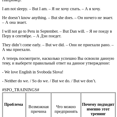
I am not sleepy. – But I am. – Я не хочу спать. – А я хочу.
He doesn’t know anything. – But she does. – Он ничего не знает.
– А она знает.
I will not go to Peru in September. – But Dan will. – Я не поеду в
Перу в сентябре. – А Дэн поедет.
They didn’t come early. – But we did. – Они не приехали рано. –
А мы приехали.
А теперь посмотрите, насколько успешно Вы освоили данную
тему, и выберете правильный ответ на данное утверждение:
- We love English in Svoboda Slova!
- Neither do we. / So do we. / But we do. / But we don’t.
#SPO_TRAININGS#
Проблема
Почему подходит
Возможная
Что можно
именно этот
причина
предпринять
тренинг