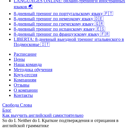
LANGUAGES ONLINE: онлайн-тренинги иностранных
языков
🌏
8-дневный тренинг по португальскому языку
🇵🇹
8-дневный тренинг по немецкому языку
🇩🇪
8-дневный тренинг по греческому языку
🇬🇷
8-дневный тренинг по испанскому языку
🇪🇸
8-дневный тренинг по французскому языку
🇫🇷
LIBERTA: 8-дневный выездной тренинг итальянского в
Подмосковье
🇮🇹
Расписание
Цены
Наша команда
Методика обучения
Коуч-сессия
Компаниям
Отзывы
О компании
Контакты
Свобода Слова
Блог
Как выучить английский самостоятельно
So do I. Neither do I. Краткие подтверждения и отрицания в
английской грамматике