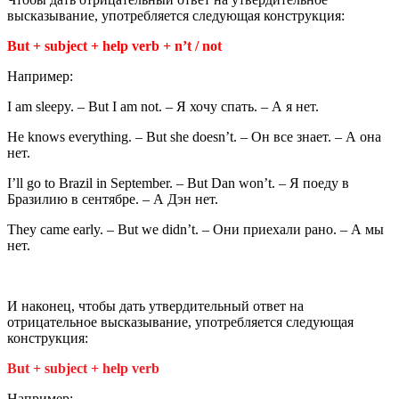
высказывание, употребляется следующая конструкция:
But + subject + help verb + n’t / not
Например:
I am sleepy. – But I am not. – Я хочу спать. – А я нет.
He knows everything. – But she doesn’t. – Он все знает. – А она
нет.
I’ll go to Brazil in September. – But Dan won’t. – Я поеду в
Бразилию в сентябре. – А Дэн нет.
They came early. – But we didn’t. – Они приехали рано. – А мы
нет.
И наконец, чтобы дать утвердительный ответ на
отрицательное высказывание, употребляется следующая
конструкция:
But + subject + help verb
Например: