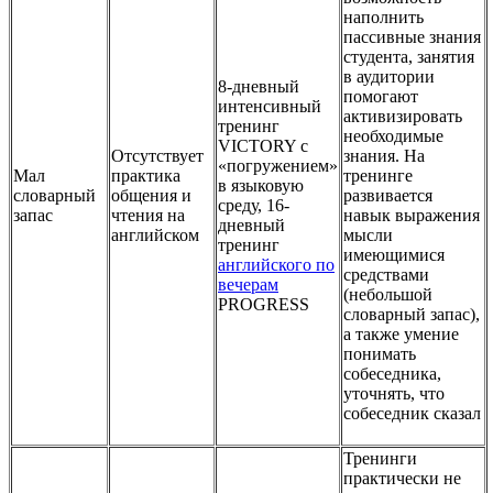
наполнить
пассивные знания
студента, занятия
в аудитории
8-дневный
помогают
интенсивный
активизировать
тренинг
необходимые
VICTORY с
Отсутствует
знания. На
«погружением»
Мал
практика
тренинге
в языковую
словарный
общения и
развивается
среду, 16-
запас
чтения на
навык выражения
дневный
английском
мысли
тренинг
имеющимися
английского по
средствами
вечерам
(небольшой
PROGRESS
словарный запас),
а также умение
понимать
собеседника,
уточнять, что
собеседник сказал
Тренинги
практически не