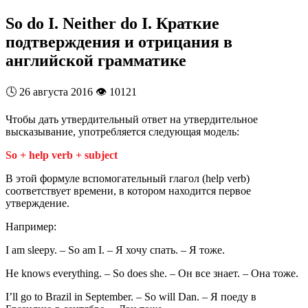
So do I. Neither do I. Краткие
подтверждения и отрицания в
английской грамматике
🕓
26 августа 2016
👁️
10121
Чтобы дать утвердительный ответ на утвердительное
высказывание, употребляется следующая модель:
So + help verb + subject
В этой формуле вспомогательный глагол (help verb)
соответствует времени, в котором находится первое
утверждение.
Например:
I am sleepy. – So am I. – Я хочу спать. – Я тоже.
He knows everything. – So does she. – Он все знает. – Она тоже.
I’ll go to Brazil in September. – So will Dan. – Я поеду в