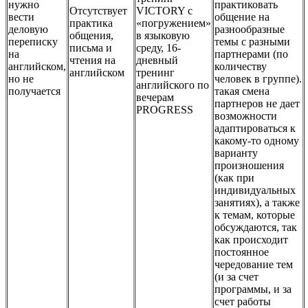
нужно
практиковать
Отсутствует
VICTORY с
вести
общение на
практика
«погружением»
деловую
разнообразные
общения,
в языковую
переписку
темы с разными
письма и
среду, 16-
на
партнерами (по
чтения на
дневный
английском,
количеству
английском
тренинг
но не
человек в группе).
английского по
получается
такая смена
вечерам
партнеров не дает
PROGRESS
возможности
адаптироваться к
какому-то одному
варианту
произношения
(как при
индивидуальных
занятиях), а также
к темам, которые
обсуждаются, так
как происходит
постоянное
чередование тем
(и за счет
программы, и за
счет работы