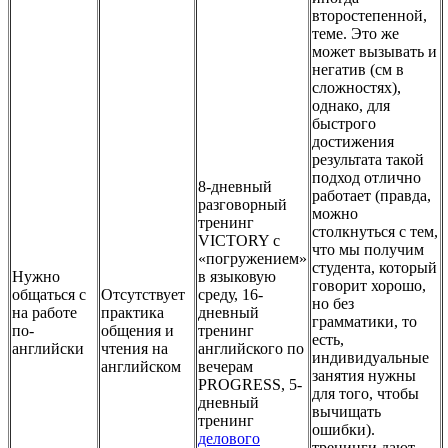
второстепенной,
теме. Это же
может вызывать и
негатив (см в
сложностях),
однако, для
быстрого
достижения
результата такой
подход отлично
8-дневный
работает (правда,
разговорный
можно
тренинг
столкнуться с тем,
VICTORY с
что мы получим
«погружением»
студента, который
Нужно
в языковую
говорит хорошо,
общаться с
Отсутствует
среду, 16-
но без
на работе
практика
дневный
грамматики, то
по-
общения и
тренинг
есть,
английски
чтения на
английского по
индивидуальные
английском
вечерам
занятия нужны
PROGRESS, 5-
для того, чтобы
дневный
вычищать
тренинг
ошибки).
делового
тренинги дают