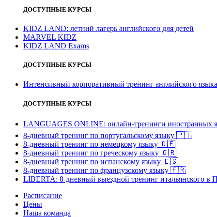
ДОСТУПНЫЕ КУРСЫ
KIDZ LAND: летний лагерь английского для детей
MARVEL KIDZ
KIDZ LAND Exams
ДОСТУПНЫЕ КУРСЫ
Интенсивный корпоративный тренинг английского язы
ДОСТУПНЫЕ КУРСЫ
LANGUAGES ONLINE: онлайн-тренинги иностранных я
8-дневный тренинг по португальскому языку
🇵🇹
8-дневный тренинг по немецкому языку
🇩🇪
8-дневный тренинг по греческому языку
🇬🇷
8-дневный тренинг по испанскому языку
🇪🇸
8-дневный тренинг по французскому языку
🇫🇷
LIBERTA: 8-дневный выездной тренинг итальянского в 
Расписание
Цены
Наша команда