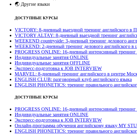
🌏
Другие языки
ДОСТУПНЫЕ КУРСЫ
VICTORY: 8-дневный выездной тренинг английского в П
VICTORY ALTAY: 8-дневный выездной тренинг английск
WEEKEND countryside: 3-дневный тренинг делового англ
WEEKEND: 2-дневный тренинг делового английского в 
PROGRESS ONLINE: 16-дневный интенсивный тренинг а
Индивидуальные занятия ONLINE
Индивидуальные занятия OFFLINE
Экспресс-подготовка к JOB INTERVIEW
МARVEL: 8-дневный тренинг английского в центре Моск
ENGLISH CLUB: разговорный клуб английского языка
ENGLISH PHONETICS: тренинг правильного английског
ДОСТУПНЫЕ КУРСЫ
PROGRESS ONLINE: 16-дневный интенсивный тренинг а
Индивидуальные занятия ONLINE
Экспресс-подготовка к JOB INTERVIEW
Онлайн-программа обучения английскому языку MY ST
ENGLISH PHONETICS: тренинг правильного английског