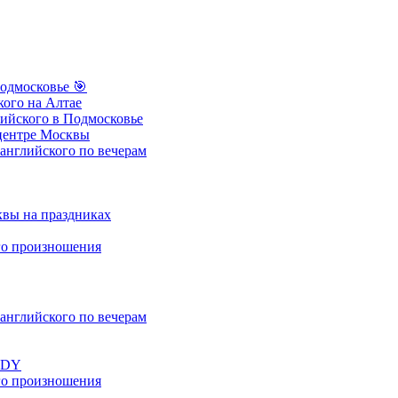
одмосковье
🎯
ого на Алтае
ийского в Подмосковье
центре Москвы
нглийского по вечерам
вы на праздниках
о произношения
нглийского по вечерам
UDY
о произношения