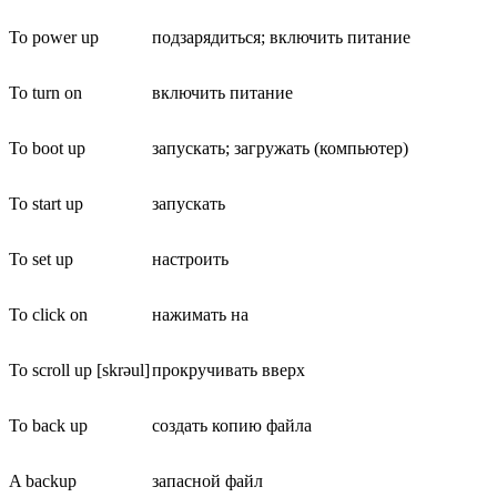
To power up
подзарядиться; включить питание
To turn on
включить питание
To boot up
запускать; загружать (компьютер)
To start up
запускать
To set up
настроить
To click on
нажимать на
To scroll up [skrəul]
прокручивать вверх
To back up
создать копию файла
A backup
запасной файл