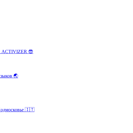
ка ACTIVIZER
😎
зыков
🌏
Подмосковье
🇮🇹