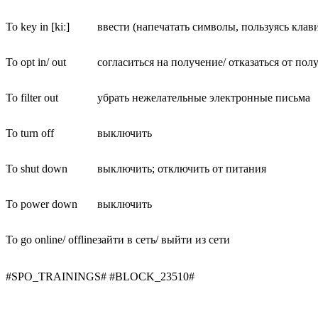
To key in [kiː]
ввести (напечатать символы, пользуясь клав
To opt in/ out
согласиться на получение/ отказаться от п
To filter out
убрать нежелательные электронные письма
To turn off
выключить
To shut down
выключить; отключить от питания
To power down
выключить
To go online/ offline
зайти в сеть/ выйти из сети
#SPO_TRAININGS# #BLOCK_23510#