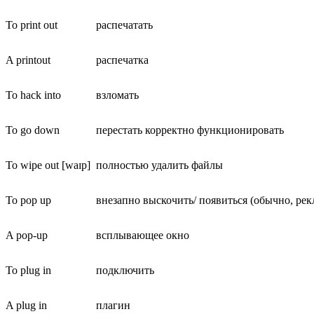
To print out
распечатать
A printout
распечатка
To hack into
взломать
To go down
перестать корректно функционировать
To wipe out [waɪp]
полностью удалить файлы
To pop up
внезапно выскочить/ появиться (обычно, рек
A pop-up
всплывающее окно
To plug in
подключить
A plug in
плагин