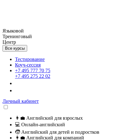
Языковой
Тренинговый
Центр
Все курсы
Тестирование
Коуч-сессия
+7 495 777 70 75
+7 495 275 22 02
Личный кабинет
👩‍💼
Английский для взрослых
💻
Онлайн-английский
🧒
Английский для детей и подростков
👩‍💼
Английский для компаний