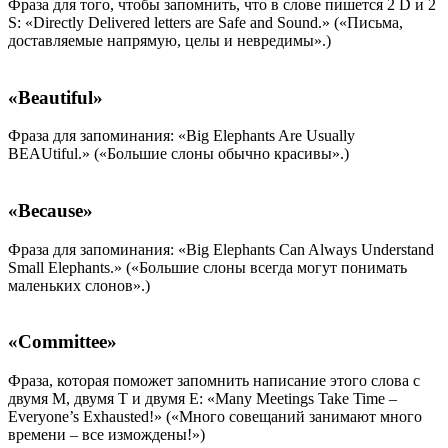
Фраза для того, чтобы запомнить, что в слове пишется 2 D и 2
S: «Directly Delivered letters are Safe and Sound.» («Письма,
доставляемые напрямую, целы и невредимы».)
«Beautiful»
Фраза для запоминания: «Big Elephants Are Usually
BEAUtiful.» («Большие слоны обычно красивы».)
«Because»
Фраза для запоминания: «Big Elephants Can Always Understand
Small Elephants.» («Большие слоны всегда могут понимать
маленьких слонов».)
«Committee»
Фраза, которая поможет запомнить написание этого слова с
двумя M, двумя Т и двумя Е: «Many Meetings Take Time –
Everyone’s Exhausted!» («Много совещаний занимают много
времени – все измождены!»)