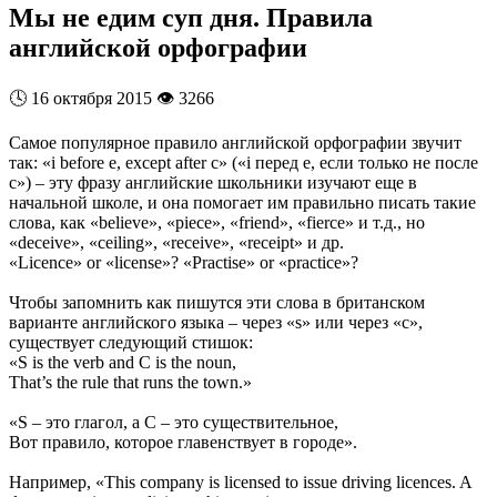
Мы не едим суп дня. Правила
английской орфографии
🕓
16 октября 2015
👁️
3266
Самое популярное правило английской орфографии звучит
так: «i before e, except after c» («i перед е, если только не после
с») – эту фразу английские школьники изучают еще в
начальной школе, и она помогает им правильно писать такие
слова, как «believe», «piece», «friend», «fierce» и т.д., но
«deceive», «ceiling», «receive», «receipt» и др.
«Licence» or «license»? «Practise» or «practice»?
Чтобы запомнить как пишутся эти слова в британском
варианте английского языка – через «s» или через «c»,
существует следующий стишок:
«S is the verb and C is the noun,
That’s the rule that runs the town.»
«S – это глагол, а С – это существительное,
Вот правило, которое главенствует в городе».
Например, «This company is licensed to issue driving licences. A