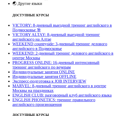
🌏
Другие языки
ДОСТУПНЫЕ КУРСЫ
VICTORY: 8-дневный выездной тренинг английского в
Подмосковье
🎯
VICTORY ALTAY: 8-дневный выездной тренинг
английского на Алтае
WEEKEND countryside: 3-дневный тренинг делового
английского в Подмосковье
WEEKEND: 2-дневный тренинг делового английского в
центре Москвы
PROGRESS ONLINE: 16-дневный интенсивный
тренинг английского по вечерам
Индивидуальные занятия ONLINE
Индивидуальные занятия OFFLINE
Экспресс-подготовка к JOB INTERVIEW
МARVEL: 8-дневный тренинг английского в центре
Москвы на праздниках
ENGLISH CLUB: разговорный клуб английского языка
ENGLISH PHONETICS: тренинг правильного
английского произношения
ДОСТУПНЫЕ КУРСЫ