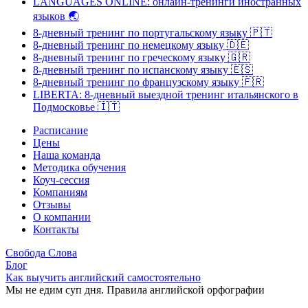
LANGUAGES ONLINE: онлайн-тренинги иностранных
языков
🌏
8-дневный тренинг по португальскому языку
🇵🇹
8-дневный тренинг по немецкому языку
🇩🇪
8-дневный тренинг по греческому языку
🇬🇷
8-дневный тренинг по испанскому языку
🇪🇸
8-дневный тренинг по французскому языку
🇫🇷
LIBERTA: 8-дневный выездной тренинг итальянского в
Подмосковье
🇮🇹
Расписание
Цены
Наша команда
Методика обучения
Коуч-сессия
Компаниям
Отзывы
О компании
Контакты
Свобода Слова
Блог
Как выучить английский самостоятельно
Мы не едим суп дня. Правила английской орфографии