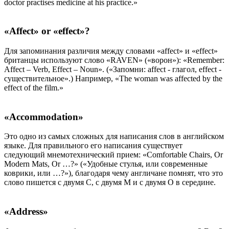
doctor practises medicine at his practice.»
«Affect» or «effect»?
Для запоминания различия между словами «affect» и «effect»
британцы используют слово «RAVEN» («ворон»): «Remember:
Affect – Verb, Effect – Noun». («Запомни: affect - глагол, effect -
существительное».) Например, «The woman was affected by the
effect of the film.»
«Accommodation»
Это одно из самых сложных для написания слов в английском
языке. Для правильного его написания существует
следующий мнемотехнический прием: «Comfortable Chairs, Or
Modern Mats, Or …?» («Удобные стулья, или современные
коврики, или …?»), благодаря чему англичане помнят, что это
слово пишется с двумя С, с двумя М и с двумя О в середине.
«Address»