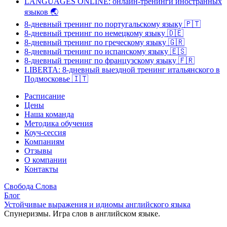
LANGUAGES ONLINE: онлайн-тренинги иностранных
языков
🌏
8-дневный тренинг по португальскому языку
🇵🇹
8-дневный тренинг по немецкому языку
🇩🇪
8-дневный тренинг по греческому языку
🇬🇷
8-дневный тренинг по испанскому языку
🇪🇸
8-дневный тренинг по французскому языку
🇫🇷
LIBERTA: 8-дневный выездной тренинг итальянского в
Подмосковье
🇮🇹
Расписание
Цены
Наша команда
Методика обучения
Коуч-сессия
Компаниям
Отзывы
О компании
Контакты
Свобода Слова
Блог
Устойчивые выражения и идиомы английского языка
Спунеризмы. Игра слов в английском языке.