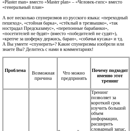
«Plaster man» вместо «Master plan» – «Человек-гипс» вместо
«генеральный план»
А вот несколько спунеризмов из русского языка: «переходный
пешеход», «стойная барка», «стёклый в трезвышко», «так
нострадал Предсказамус», «перепонные барабанки»,
«посетителей не будят» (вместо «победителей не судят»),
«крепче за шоферку держись, баран», «собачья кусака» и тд.
А Вы умеете «спунерить»? Какие спунеризмы изобрели или
знаете Вы? Делитесь с нами в комментариях!
Проблема
Почему подходит
Возможная
Что можно
именно этот
причина
предпринять
тренинг
Тренинг
позволяет за
короткий срок
изучить большой
объем
информации,
расширить
словарный запас,