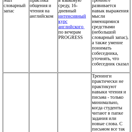
Мал
практика
в языковую
тренинге
словарный
общения и
среду, 16-
развивается
запас
чтения на
дневный
навык выражения
английском
интенсивный
мысли
курс
имеющимися
английского
средствами
по вечерам
(небольшой
PROGRESS
словарный запас),
а также умение
понимать
собеседника,
уточнять, что
собеседник сказал
Тренинги
практически не
практикуют
навыки чтения и
письма - только
минимально,
когда студенты
читают в папке
задания или
новые слова. С
письмом все так