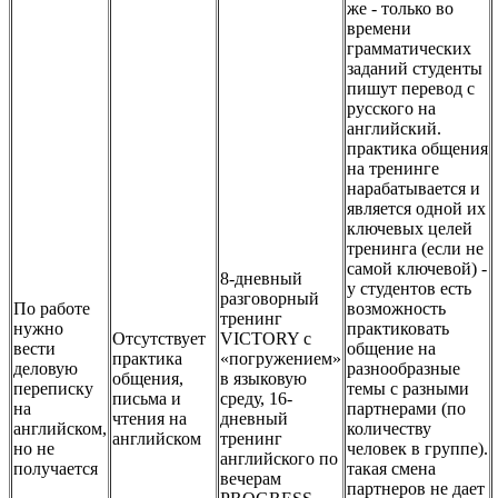
же - только во
времени
грамматических
заданий студенты
пишут перевод с
русского на
английский.
практика общения
на тренинге
нарабатывается и
является одной их
ключевых целей
тренинга (если не
самой ключевой) -
8-дневный
у студентов есть
разговорный
По работе
возможность
тренинг
нужно
практиковать
Отсутствует
VICTORY с
вести
общение на
практика
«погружением»
деловую
разнообразные
общения,
в языковую
переписку
темы с разными
письма и
среду, 16-
на
партнерами (по
чтения на
дневный
английском,
количеству
английском
тренинг
но не
человек в группе).
английского по
получается
такая смена
вечерам
партнеров не дает