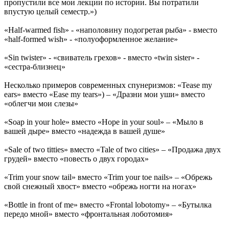
пропустили все мои лекции по истории. Вы потратили
впустую целый семестр.»)
«Half-warmed fish» - «наполовину подогретая рыба» - вместо
«half-formed wish» - «полуоформленное желание»
«Sin twister» - «свиватель грехов» - вместо «twin sister» -
«сестра-близнец»
Несколько примеров современных спунеризмов: «Tease my
ears» вместо «Ease my tears») – «Дразни мои уши» вместо
«облегчи мои слезы»
«Soap in your hole» вместо «Hope in your soul» – «Мыло в
вашей дыре» вместо «надежда в вашей душе»
«Sale of two titties» вместо «Tale of two cities» – «Продажа двух
грудей» вместо «повесть о двух городах»
«Trim your snow tail» вместо «Trim your toe nails» – «Обрежь
свой снежный хвост» вместо «обрежь ногти на ногах»
«Bottle in front of me» вместо «Frontal lobotomy» – «Бутылка
передо мной» вместо «фронтальная лоботомия»