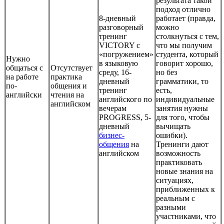
результата такой
подход отлично
8-дневный
работает (правда,
разговорный
можно
тренинг
столкнуться с тем,
VICTORY с
что мы получим
«погружением»
студента, который
Нужно
в языковую
говорит хорошо,
общаться с
Отсутствует
среду, 16-
но без
на работе
практика
дневный
грамматики, то
по-
общения и
тренинг
есть,
английски
чтения на
английского по
индивидуальные
английском
вечерам
занятия нужны
PROGRESS, 5-
для того, чтобы
дневный
вычищать
бизнес-
ошибки).
общения
на
Тренинги дают
английском
возможность
практиковать
новые знания на
ситуациях,
приближенных к
реальным с
разными
участниками, что