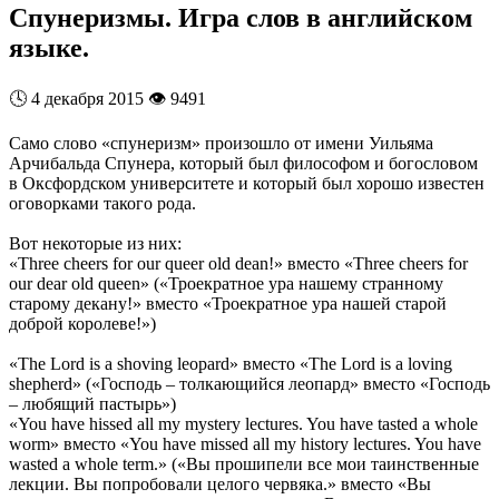
Спунеризмы. Игра слов в английском
языке.
🕓
4 декабря 2015
👁️
9491
Само слово «спунеризм» произошло от имени Уильяма
Арчибальда Спунера, который был философом и богословом
в Оксфордском университете и который был хорошо известен
оговорками такого рода.
Вот некоторые из них:
«Three cheers for our queer old dean!» вместо «Three cheers for
our dear old queen» («Троекратное ура нашему странному
старому декану!» вместо «Троекратное ура нашей старой
доброй королеве!»)
«The Lord is a shoving leopard» вместо «The Lord is a loving
shepherd» («Господь – толкающийся леопард» вместо «Господь
– любящий пастырь»)
«You have hissed all my mystery lectures. You have tasted a whole
worm» вместо «You have missed all my history lectures. You have
wasted a whole term.» («Вы прошипели все мои таинственные
лекции. Вы попробовали целого червяка.» вместо «Вы