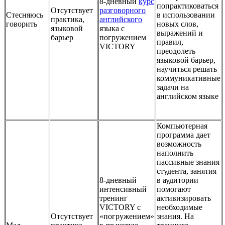
8-дневный
курс
попрактиковаться
Отсутствует
разговорного
Стесняюсь
в использовании
практика,
английского
говорить
новых слов,
языковой
языка с
выражений и
барьер
погружением
правил,
VICTORY
преодолеть
языковой барьер,
научиться решать
коммуникативные
задачи на
английском языке
Компьютерная
программа дает
возможность
наполнить
пассивные знания
студента, занятия
8-дневный
в аудитории
интенсивный
помогают
тренинг
активизировать
VICTORY с
необходимые
Отсутствует
«погружением»
знания. На