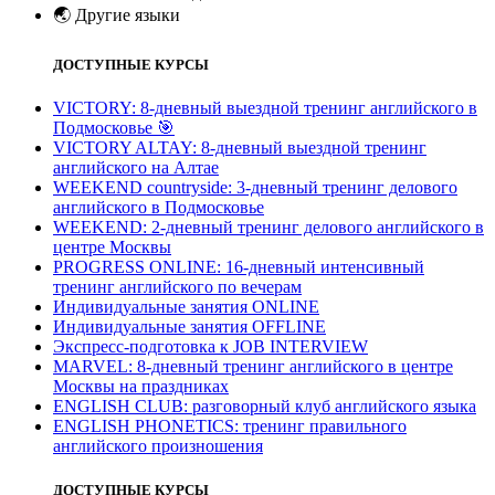
🌏
Другие языки
ДОСТУПНЫЕ КУРСЫ
VICTORY: 8-дневный выездной тренинг английского в
Подмосковье
🎯
VICTORY ALTAY: 8-дневный выездной тренинг
английского на Алтае
WEEKEND countryside: 3-дневный тренинг делового
английского в Подмосковье
WEEKEND: 2-дневный тренинг делового английского в
центре Москвы
PROGRESS ONLINE: 16-дневный интенсивный
тренинг английского по вечерам
Индивидуальные занятия ONLINE
Индивидуальные занятия OFFLINE
Экспресс-подготовка к JOB INTERVIEW
МARVEL: 8-дневный тренинг английского в центре
Москвы на праздниках
ENGLISH CLUB: разговорный клуб английского языка
ENGLISH PHONETICS: тренинг правильного
английского произношения
ДОСТУПНЫЕ КУРСЫ