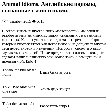
Animal idioms. Английские идиомы,
связанные с животными.
🕓
4 декабря 2015
👁️
5111
В сегодняшнем выпуске наших «полезностей» мы решили
разобрать тему английских идиом, связанных с названиями
животных! Как вы уже знаете, идиома - это речевой оборот,
который употребляется как некое целое и не допускает внутри
себя перестановок и изменений. Попросту говоря, его надо
заучивать как таковой! Ниже представлены идиомы, которые
сделают вашу английскую речь более яркой, насыщенной и
продвинутой. Enjoy!
To take the bull by the
Взять быка за рога
horns
To kill two birds with
Убить двух зайцев
one stone
To let the cat out of the
Разболтать секрет