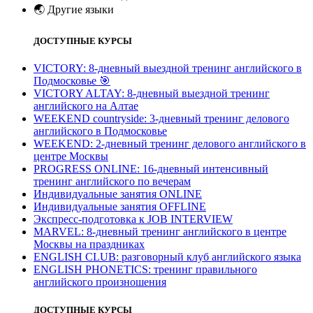
🌏
Другие языки
ДОСТУПНЫЕ КУРСЫ
VICTORY: 8-дневный выездной тренинг английского в
Подмосковье
🎯
VICTORY ALTAY: 8-дневный выездной тренинг
английского на Алтае
WEEKEND countryside: 3-дневный тренинг делового
английского в Подмосковье
WEEKEND: 2-дневный тренинг делового английского в
центре Москвы
PROGRESS ONLINE: 16-дневный интенсивный
тренинг английского по вечерам
Индивидуальные занятия ONLINE
Индивидуальные занятия OFFLINE
Экспресс-подготовка к JOB INTERVIEW
МARVEL: 8-дневный тренинг английского в центре
Москвы на праздниках
ENGLISH CLUB: разговорный клуб английского языка
ENGLISH PHONETICS: тренинг правильного
английского произношения
ДОСТУПНЫЕ КУРСЫ