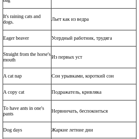
bag
It's raining cats and
Льет как из ведра
dogs.
Eager beaver
Усердный работник, трудяга
Straight from the horse's
Из первых уст
mouth
A cat nap
Сон урывками, короткий сон
A copy cat
Подражатель, кривляка
To have ants in one's
Нервничать, беспокоиться
pants
Dog days
Жаркие летние дни