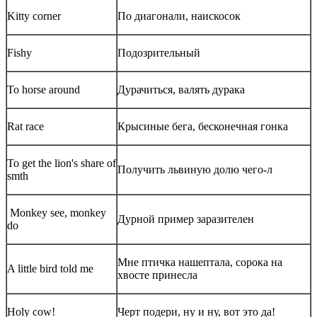
Kitty corner
По диагонали, наискосок
Fishy
Подозрительный
To horse around
Дурачиться, валять дурака
Rat race
Крысиные бега, бесконечная гонка
To get the lion's share of
Получить львиную долю чего-л
smth
Monkey see, monkey
Дурной пример заразителен
do
Мне птичка нашептала, сорока на
A little bird told me
хвосте принесла
Holy cow!
Черт подери, ну и ну, вот это да!