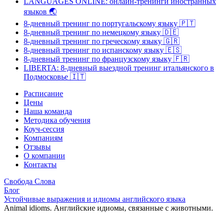
LANGUAGES ONLINE: онлайн-тренинги иностранных
языков
🌏
8-дневный тренинг по португальскому языку
🇵🇹
8-дневный тренинг по немецкому языку
🇩🇪
8-дневный тренинг по греческому языку
🇬🇷
8-дневный тренинг по испанскому языку
🇪🇸
8-дневный тренинг по французскому языку
🇫🇷
LIBERTA: 8-дневный выездной тренинг итальянского в
Подмосковье
🇮🇹
Расписание
Цены
Наша команда
Методика обучения
Коуч-сессия
Компаниям
Отзывы
О компании
Контакты
Свобода Слова
Блог
Устойчивые выражения и идиомы английского языка
Animal idioms. Английские идиомы, связанные с животными.