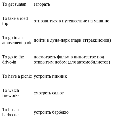
To get suntan
загорать
To take a road
отправиться в путешествие на машине
trip
To go to an
пойти в луна-парк (парк аттракционов)
amusement park
To go to the
посмотреть фильм в кинотеатре под
drive-in
открытым небом (для автомобилистов)
To have a picnic
устроить пикник
To watch
смотреть салют
fireworks
To host a
устроить барбекю
barbecue