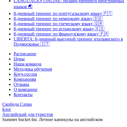
LANGUAGES ONLINE: онлайн-тренинги иностранных
языков
🌏
8-дневный тренинг по португальскому языку
🇵🇹
8-дневный тренинг по немецкому языку
🇩🇪
8-дневный тренинг по греческому языку
🇬🇷
8-дневный тренинг по испанскому языку
🇪🇸
8-дневный тренинг по французскому языку
🇫🇷
LIBERTA: 8-дневный выездной тренинг итальянского в
Подмосковье
🇮🇹
Расписание
Цены
Наша команда
Методика обучения
Коуч-сессия
Компаниям
Отзывы
О компании
Контакты
Свобода Слова
Блог
Английский для туристов
Summer bucket list. Летние каникулы на английском