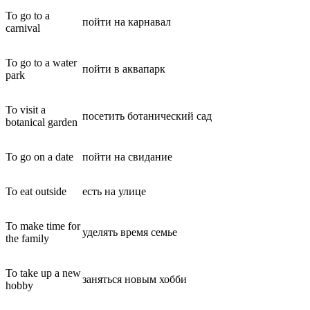
To go to a
пойти на карнавал
carnival
To go to a water
пойти в аквапарк
park
To visit a
посетить ботанический сад
botanical garden
To go on a date
пойти на свидание
To eat outside
есть на улице
To make time for
уделять время семье
the family
To take up a new
заняться новым хобби
hobby