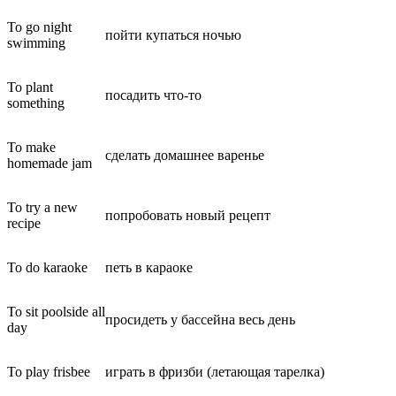
To go night
пойти купаться ночью
swimming
To plant
посадить что-то
something
To make
сделать домашнее варенье
homemade jam
To try a new
попробовать новый рецепт
recipe
To do karaoke
петь в караоке
To sit poolside all
просидеть у бассейна весь день
day
To play frisbee
играть в фризби (летающая тарелка)