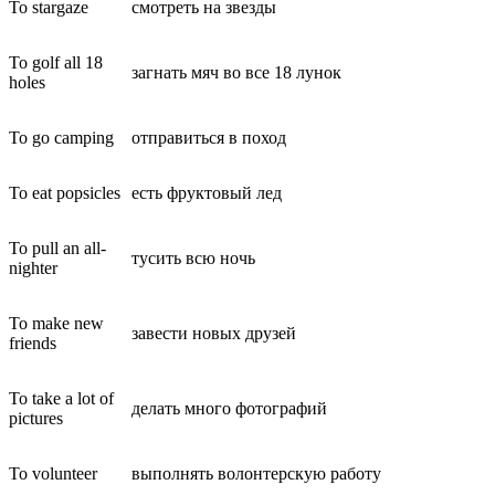
To stargaze
смотреть на звезды
To golf all 18
загнать мяч во все 18 лунок
holes
To go camping
отправиться в поход
To eat popsicles
есть фруктовый лед
To pull an all-
тусить всю ночь
nighter
To make new
завести новых друзей
friends
To take a lot of
делать много фотографий
pictures
To volunteer
выполнять волонтерскую работу