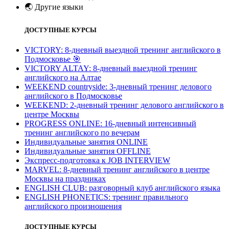
🌏
Другие языки
ДОСТУПНЫЕ КУРСЫ
VICTORY: 8-дневный выездной тренинг английского в
Подмосковье
🎯
VICTORY ALTAY: 8-дневный выездной тренинг
английского на Алтае
WEEKEND countryside: 3-дневный тренинг делового
английского в Подмосковье
WEEKEND: 2-дневный тренинг делового английского в
центре Москвы
PROGRESS ONLINE: 16-дневный интенсивный
тренинг английского по вечерам
Индивидуальные занятия ONLINE
Индивидуальные занятия OFFLINE
Экспресс-подготовка к JOB INTERVIEW
МARVEL: 8-дневный тренинг английского в центре
Москвы на праздниках
ENGLISH CLUB: разговорный клуб английского языка
ENGLISH PHONETICS: тренинг правильного
английского произношения
ДОСТУПНЫЕ КУРСЫ