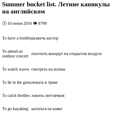
Summer bucket list. Летние каникулы
на английском
🕓
10 июня 2016
👁️
8799
To have a bonfire
разжечь костер
To attend an
посетить концерт на открытом воздухе
outdoor concert
To watch waves
смотреть на волны
To lie in the grass
лежать в траве
To catch fireflies
ловить светлячков
To go kayaking
кататься на каяке