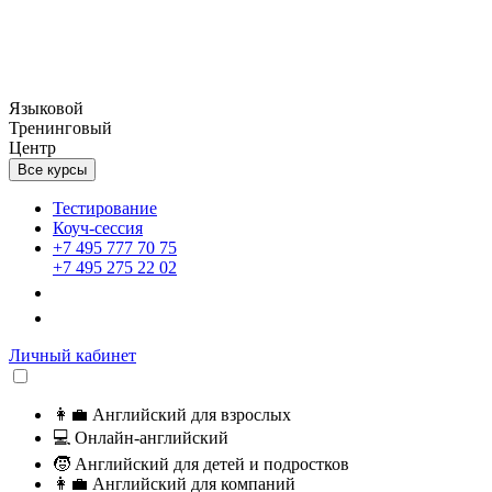
Языковой
Тренинговый
Центр
Все курсы
Тестирование
Коуч-сессия
+7 495 777 70 75
+7 495 275 22 02
Личный кабинет
👩‍💼
Английский для взрослых
💻
Онлайн-английский
🧒
Английский для детей и подростков
👩‍💼
Английский для компаний