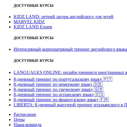
ДОСТУПНЫЕ КУРСЫ
KIDZ LAND: летний лагерь английского для детей
MARVEL KIDZ
KIDZ LAND Exams
ДОСТУПНЫЕ КУРСЫ
Интенсивный корпоративный тренинг английского язы
ДОСТУПНЫЕ КУРСЫ
LANGUAGES ONLINE: онлайн-тренинги иностранных я
8-дневный тренинг по португальскому языку
🇵🇹
8-дневный тренинг по немецкому языку
🇩🇪
8-дневный тренинг по греческому языку
🇬🇷
8-дневный тренинг по испанскому языку
🇪🇸
8-дневный тренинг по французскому языку
🇫🇷
LIBERTA: 8-дневный выездной тренинг итальянского в 
Расписание
Цены
Наша команда