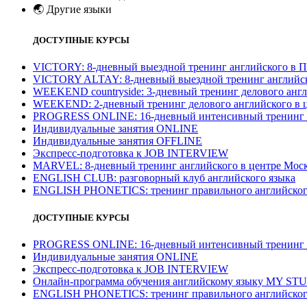
🌏
Другие языки
ДОСТУПНЫЕ КУРСЫ
VICTORY: 8-дневный выездной тренинг английского в П
VICTORY ALTAY: 8-дневный выездной тренинг английск
WEEKEND countryside: 3-дневный тренинг делового англ
WEEKEND: 2-дневный тренинг делового английского в 
PROGRESS ONLINE: 16-дневный интенсивный тренинг а
Индивидуальные занятия ONLINE
Индивидуальные занятия OFFLINE
Экспресс-подготовка к JOB INTERVIEW
МARVEL: 8-дневный тренинг английского в центре Моск
ENGLISH CLUB: разговорный клуб английского языка
ENGLISH PHONETICS: тренинг правильного английског
ДОСТУПНЫЕ КУРСЫ
PROGRESS ONLINE: 16-дневный интенсивный тренинг а
Индивидуальные занятия ONLINE
Экспресс-подготовка к JOB INTERVIEW
Онлайн-программа обучения английскому языку MY ST
ENGLISH PHONETICS: тренинг правильного английског