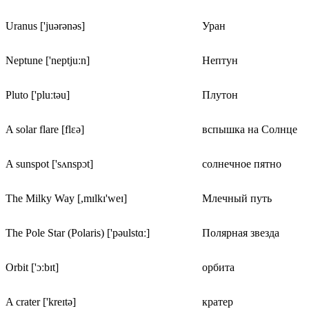
Uranus ['juərənəs]
Уран
Neptune ['neptjuːn]
Нептун
Pluto ['pluːtəu]
Плутон
A solar flare [flɛə]
вспышка на Солнце
A sunspot ['sʌnspɔt]
солнечное пятно
The Milky Way [,mɪlkɪ'weɪ]
Млечный путь
The Pole Star (Polaris) ['pəulstɑː]
Полярная звезда
Orbit ['ɔːbɪt]
орбита
A crater ['kreɪtə]
кратер