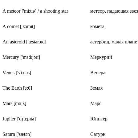
A meteor ['miːtɪə] / a shooting star
метеор, падающая зве
A comet ['kɔmɪt]
комета
An asteroid ['æstərɔɪd]
астероид, малая плане
Mercury ['mɜːkjərɪ]
Меркурий
Venus ['viːnəs]
Венера
The Earth [ɜːθ]
Земля
Mars [mɑːz]
Марс
Jupiter ['ʤuːpɪtə]
Юпитер
Saturn ['sætən]
Сатурн