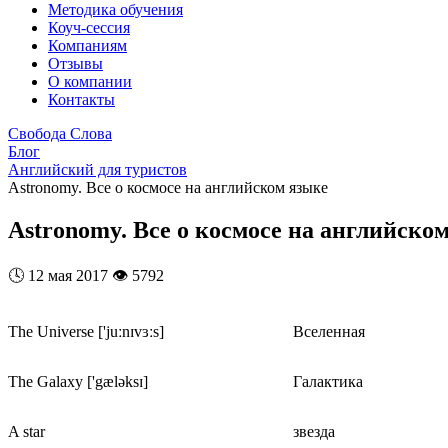
Методика обучения
Коуч-сессия
Компаниям
Отзывы
О компании
Контакты
Свобода Слова
Блог
Английский для туристов
Astronomy. Все о космосе на английском языке
Astronomy. Все о космосе на английско
🕓
12 мая 2017
👁️
5792
The Universe ['juːnɪvɜːs]
Вселенная
The Galaxy ['gæləksɪ]
Галактика
A star
звезда