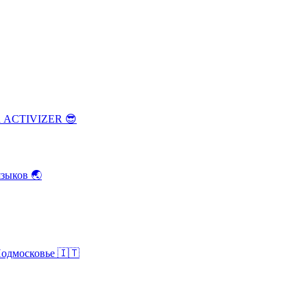
ка ACTIVIZER
😎
зыков
🌏
Подмосковье
🇮🇹