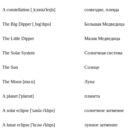
A constellation [ˌkɔnstə'leɪʃn]
созвездие, плеяда
The Big Dipper [ˌbɪg'dɪpə]
Большая Медведица
The Little Dipper
Малая Медведица
The Solar System
Солнечная система
The Sun
Солнце
The Moon [muːn]
Луна
A planet ['plænɪt]
планета
A solar eclipse ['səulə ɪ'klɪps]
солнечное затмение
A lunar eclipse ['luːnə ɪ'klɪps]
лунное затмение