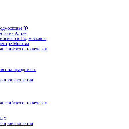
одмосковье
🎯
ого на Алтае
ийского в Подмосковье
центре Москвы
нглийского по вечерам
вы на праздниках
о произношения
нглийского по вечерам
UDY
о произношения