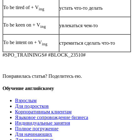
To be tired of + V
устать что-то делать
ing
To be keen on + V
увлекаться чем-то
ing
To be intent on + V
стремиться сделать что-то
ing
#SPO_TRAININGS# #BLOCK_23510#
Понравилась статья? Поделитесь ею.
Обучение английскому
Взрослым
Для подростков
Корпоративным клиентам
Языковое сопровождение бизнеса
Индивидуальные занятия
Полное погружение
Для начинающих
Для продвинутых