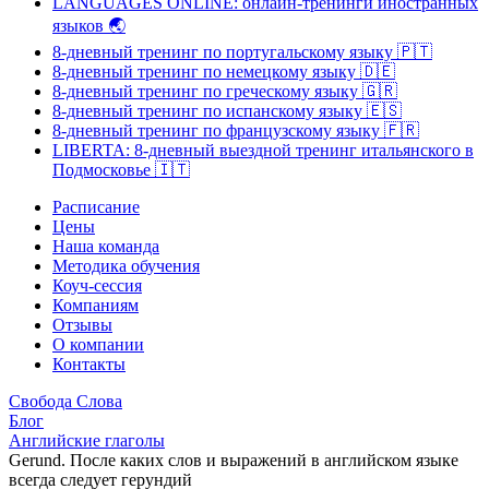
LANGUAGES ONLINE: онлайн-тренинги иностранных
языков
🌏
8-дневный тренинг по португальскому языку
🇵🇹
8-дневный тренинг по немецкому языку
🇩🇪
8-дневный тренинг по греческому языку
🇬🇷
8-дневный тренинг по испанскому языку
🇪🇸
8-дневный тренинг по французскому языку
🇫🇷
LIBERTA: 8-дневный выездной тренинг итальянского в
Подмосковье
🇮🇹
Расписание
Цены
Наша команда
Методика обучения
Коуч-сессия
Компаниям
Отзывы
О компании
Контакты
Свобода Слова
Блог
Английские глаголы
Gerund. После каких слов и выражений в английском языке
всегда следует герундий