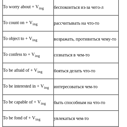
To worry about + V
беспокоиться из-за чего-л
ing
To count on + V
рассчитывать на что-то
ing
To object to + V
возражать, противиться чему-то
ing
To confess to + V
сознаться в чем-то
ing
To be afraid of + V
бояться делать что-то
ing
To be interested in + V
интересоваться чем-то
ing
To be capable of + V
быть способным на что-то
ing
To be fond of + V
увлекаться чем-то
ing