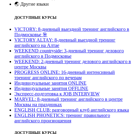
🌏
Другие языки
ДОСТУПНЫЕ КУРСЫ
VICTORY: 8-дневный выездной тренинг английского в
Подмосковье
🎯
VICTORY ALTAY: 8-дневный выездной тренинг
английского на Алтае
WEEKEND countryside: 3-дневный тренинг делового
английского в Подмосковье
WEEKEND: 2-дневный тренинг делового английского в
центре Москвы
PROGRESS ONLINE: 16-дневный интенсивный
тренинг английского по вечерам
Индивидуальные занятия ONLINE
Индивидуальные занятия OFFLINE
Экспресс-подготовка к JOB INTERVIEW
МARVEL: 8-дневный тренинг английского в центре
Москвы на праздниках
ENGLISH CLUB: разговорный клуб английского языка
ENGLISH PHONETICS: тренинг правильного
английского произношения
ДОСТУПНЫЕ КУРСЫ