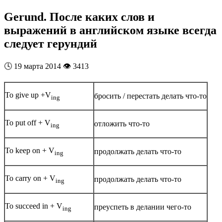
Gerund. После каких слов и
выражений в английском языке всегда
следует герундий
🕓
19 марта 2014
👁️
3413
To give up +V
бросить / перестать делать что-то
ing
To put off + V
отложить что-то
ing
To keep on + V
продолжать делать что-то
ing
To carry on + V
продолжать делать что-то
ing
To succeed in + V
преуспеть в делании чего-то
ing