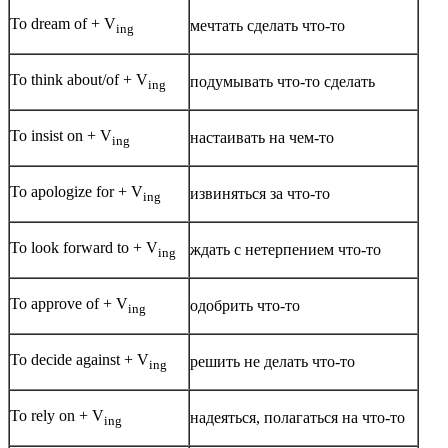
To dream of + V
мечтать сделать что-то
ing
To think about/of + V
подумывать что-то сделать
ing
To insist on + V
настаивать на чем-то
ing
To apologize for + V
извиняться за что-то
ing
To look forward to + V
ждать с нетерпением что-то
ing
To approve of + V
одобрить что-то
ing
To decide against + V
решить не делать что-то
ing
To rely on + V
надеяться, полагаться на что-то
ing