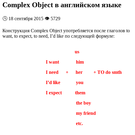
Complex Object в английском языке
🕓
18 сентября 2015
👁️
5729
Конструкция Complex Object употребляется после глаголов to
want, to expect, to need, I’d like по следующей формуле:
us
I want him
I need + her + TO do smth
I’d like you
I expect them
the boy
my friend
etc.