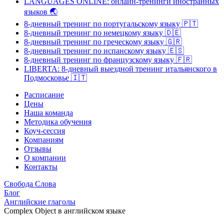
LANGUAGES ONLINE: онлайн-тренинги иностранных
языков
🌏
8-дневный тренинг по португальскому языку
🇵🇹
8-дневный тренинг по немецкому языку
🇩🇪
8-дневный тренинг по греческому языку
🇬🇷
8-дневный тренинг по испанскому языку
🇪🇸
8-дневный тренинг по французскому языку
🇫🇷
LIBERTA: 8-дневный выездной тренинг итальянского в
Подмосковье
🇮🇹
Расписание
Цены
Наша команда
Методика обучения
Коуч-сессия
Компаниям
Отзывы
О компании
Контакты
Свобода Слова
Блог
Английские глаголы
Complex Object в английском языке