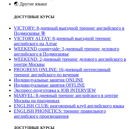
🌏
Другие языки
ДОСТУПНЫЕ КУРСЫ
VICTORY: 8-дневный выездной тренинг английского в
Подмосковье
🎯
VICTORY ALTAY: 8-дневный выездной тренинг
английского на Алтае
WEEKEND countryside: 3-дневный тренинг делового
английского в Подмосковье
WEEKEND: 2-дневный тренинг делового английского в
центре Москвы
PROGRESS ONLINE: 16-дневный интенсивный
тренинг английского по вечерам
Индивидуальные занятия ONLINE
Индивидуальные занятия OFFLINE
Экспресс-подготовка к JOB INTERVIEW
МARVEL: 8-дневный тренинг английского в центре
Москвы на праздниках
ENGLISH CLUB: разговорный клуб английского языка
ENGLISH PHONETICS: тренинг правильного
английского произношения
ДОСТУПНЫЕ КУРСЫ