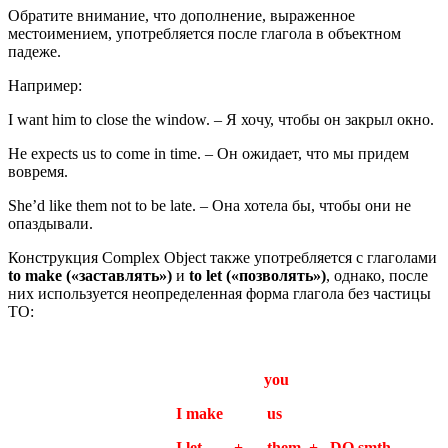
Обратите внимание, что дополнение, выраженное
местоимением, употребляется после глагола в объектном
падеже.
Например:
I want him to close the window. – Я хочу, чтобы он закрыл окно.
He expects us to come in time. – Он ожидает, что мы придем
вовремя.
She’d like them not to be late. – Она хотела бы, чтобы они не
опаздывали.
Конструкция Complex Object также употребляется с глаголами
to make («заставлять»)
и
to let («позволять»)
, однако, после
них используется неопределенная форма глагола без частицы
TO:
you
I make us
I let + them + DO smth